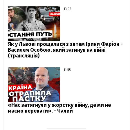
13:03
Як у Львові прощалися з зятем Ірини Фаріон -
Василем Особою, який загинув на війні
(трансляція)
11:55
«Нас затягнули у жорстку війну, де ми не
маємо переваги», - Чалий