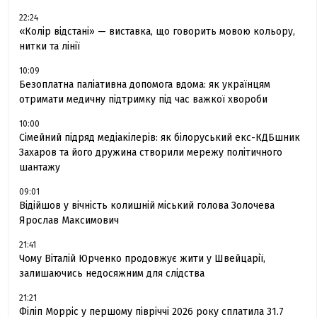
22:24
«Колір відстані» — виставка, що говорить мовою кольору,
нитки та лінії
10:09
Безоплатна паліативна допомога вдома: як українцям
отримати медичну підтримку під час важкої хвороби
10:00
Сімейний підряд медіакілерів: як білоруський екс-КДБшник
Захаров та його дружина створили мережу політичного
шантажу
09:01
Відійшов у вічність колишній міський голова Золочева
Ярослав Максимович
21:41
Чому Віталій Юрченко продовжує жити у Швейцарії,
залишаючись недосяжним для слідства
21:21
Філіп Морріс у першому півріччі 2026 року сплатила 31.7