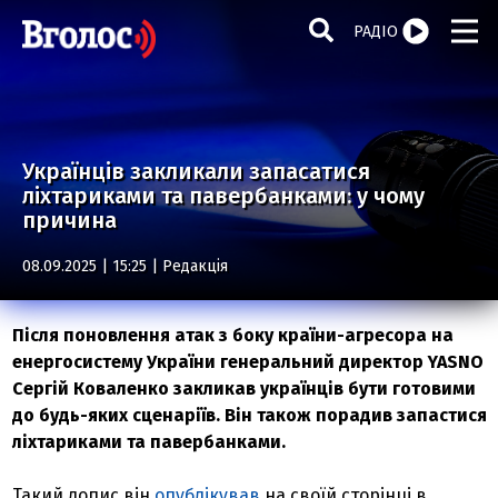
РАДІО
Українців закликали запасатися
ліхтариками та павербанками: у чому
причина
08.09.2025 | 15:25 |
Редакція
Після поновлення атак з боку країни-агресора на
енергосистему України генеральний директор YASNO
Сергій Коваленко закликав українців бути готовими
до будь-яких сценаріїв. Він також порадив запастися
ліхтариками та павербанками.
Такий допис він
опублікував
на своїй сторінці в