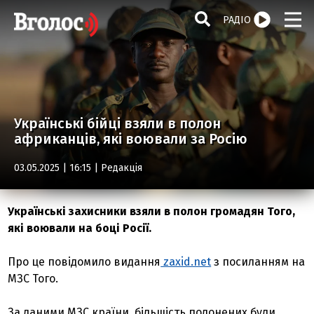
РАДІО
Українські бійці взяли в полон
африканців, які воювали за Росію
03.05.2025 | 16:15 |
Редакція
Українські захисники взяли в полон громадян Того,
які воювали на боці Росії.
Про це повідомило видання
zaxid.net
з посиланням на
МЗС Того.
За даними МЗС країни, більшість полонених були