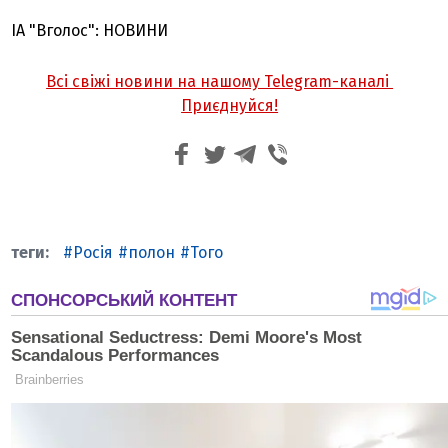
ІА "Вголос": НОВИНИ
Всі свіжі новини на нашому Telegram-каналі
Приєднуйся!
Росія
полон
Того