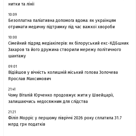
нитки та лінії
10:09
Безоплатна паліативна допомога вдома: як українцям
отримати медичну підтримку під час важкої хвороби
10:00
Сімейний підряд медіакілерів: як білоруський екс-КДБшник
Захаров та його дружина створили мережу політичного
шантажу
09:01
Відійшов у вічність колишній міський голова Золочева
Ярослав Максимович
21:41
Чому Віталій Юрченко продовжує жити у Швейцарії,
залишаючись недосяжним для слідства
21:21
Філіп Морріс у першому півріччі 2026 року сплатила 31.7
млрд грн податків