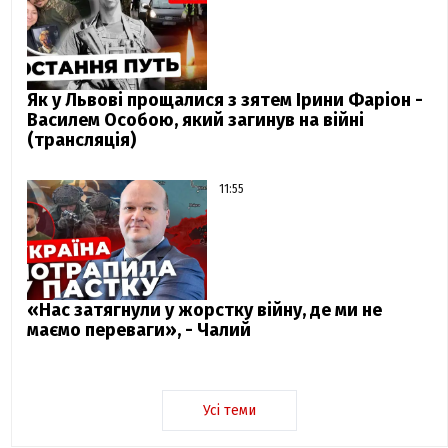
Як у Львові прощалися з зятем Ірини Фаріон -
Василем Особою, який загинув на війні
(трансляція)
11:55
«Нас затягнули у жорстку війну, де ми не
маємо переваги», - Чалий
Усі теми