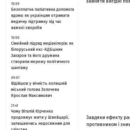
зайняти вигідні поз
10:09
Безоплатна паліативна допомога
вдома: як українцям отримати
медичну підтримку під час
важкої хвороби
10:00
Сімейний підряд медіакілерів: як
білоруський екс-КДБшник
Захаров та його дружина
створили мережу політичного
шантажу
09:01
Відійшов у вічність колишній
міський голова Золочева
Ярослав Максимович
21:41
Чому Віталій Юрченко
Завдяки ефекту рап
продовжує жити у Швейцарії,
залишаючись недосяжним для
противником і знищ
слідства