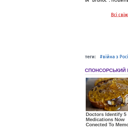
ІА "Вголос": НОВИН
Всі сві
війна з Рос