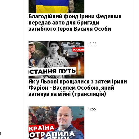
Благодійний фонд Ірини Федишин
передав авто для бригади
загиблого Героя Василя Особи
13:03
Як у Львові прощалися з зятем Ірини
Фаріон - Василем Особою, який
загинув на війні (трансляція)
11:55
в