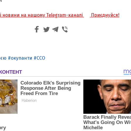
И
жі новини на нашому Telegram-каналі
Приєднуйся!
ією
окупанти
ССО