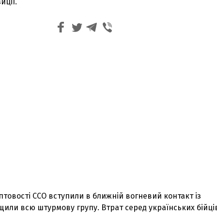
иції.
товості ССО вступили в ближній вогневий контакт із
или всю штурмову групу. Втрат серед українських бійці