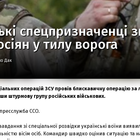
ські спецпризначенці
осіян у тилу ворога
о Дак
ціальних операцій ЗСУ провів блискавичну операцію за 
вши штурмову групу російських військових.
 пресслужба ССО.
завдання зі спеціальної розвідки українські воїни вияви
ьністю вісім осіб. Командир швидко оцінив ситуацію та 