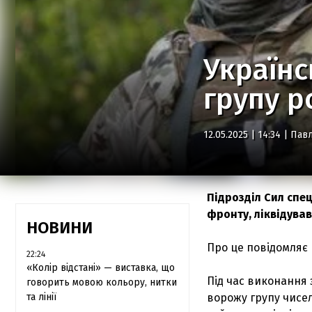
Україн
групу р
12.05.2025 | 14:34 |
Павл
Підрозділ Сил спе
фронту, ліквідува
НОВИНИ
Про це повідомляє
22:24
«Колір відстані» — виставка, що
Під час виконання 
говорить мовою кольору, нитки
та лінії
ворожу групу чисел