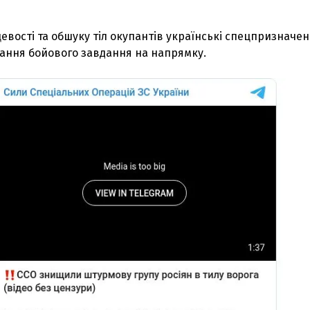
цевості та обшуку тіл окупантів українські спецпризначен
ння бойового завдання на напрямку.
З'явилося відео знищеного ворожого С