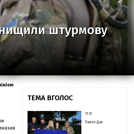
 знищили штурмову
лінією
ТЕМА ВГОЛОС
11:15
ли
Павло Дак
наказав