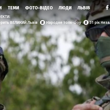
И
ТЕМИ
ФОТО-ВІДЕО
ЛЮДИ
ЛЬВІВ
орить ВЕЛИКИЙ Львів
Народне толк-шоу
31 рік Нез