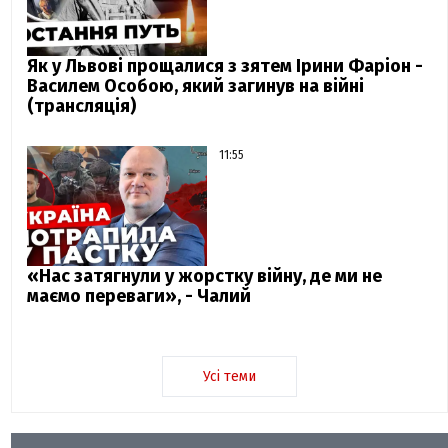
Як у Львові прощалися з зятем Ірини Фаріон -
Василем Особою, який загинув на війні
(трансляція)
11:55
«Нас затягнули у жорстку війну, де ми не
маємо переваги», - Чалий
Усі теми