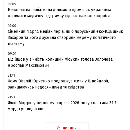
10:09
Безоплатна паліативна допомога вдома: як українцям
отримати медичну підтримку під час важкої хвороби
10:00
Сімейний підряд медіакілерів: як білоруський екс-КДБшник
Захаров та його дружина створили мережу політичного
шантажу
09:01
Відійшов у вічність колишній міський голова Золочева
Ярослав Максимович
21:41
Чому Віталій Юрченко продовжує жити у Швейцарії,
залишаючись недосяжним для слідства
21:21
Філіп Морріс у першому півріччі 2026 року сплатила 31.7
млрд грн податків
Усі новини