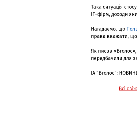
Така ситуація стос
ІТ-фірм, доходи як
Нагадаємо, що
Поль
права вважати, що 
Як писав «Вголос»
передбачили для з
ІА "Вголос": НОВИН
Всі сві