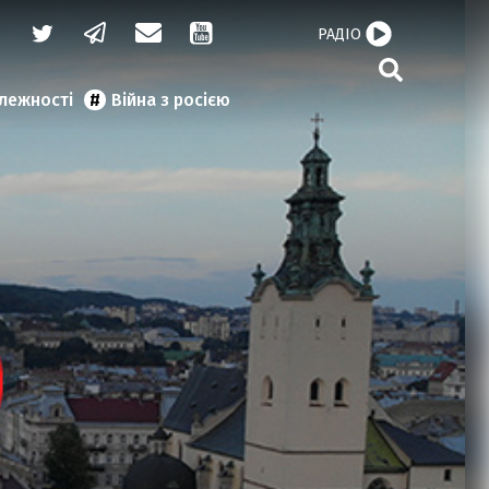
РАДІО
алежності
Війна з росією