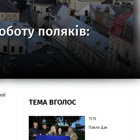
оботу поляків:
вої
ТЕМА ВГОЛОС
11:15
Павло Дак