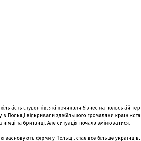
ількість студентів, які починали бізнес на польській тери
у в Польщі відкривали здебільшого громадяни країн «ста
 німці та британці. Але ситуація почала змінюватися.
які засновують фірми у Польщі, стає все більше українців