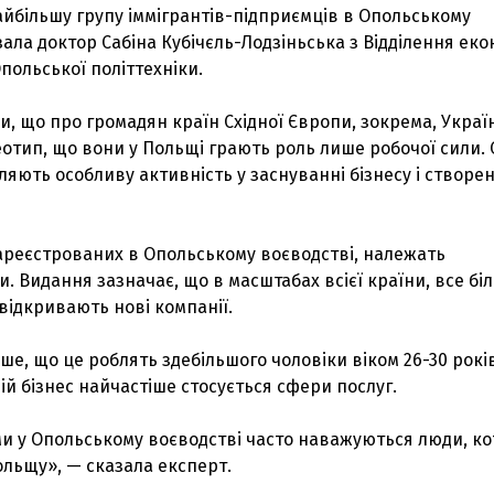
йбільшу групу іммігрантів-підприємців в Опольському
зала доктор Сабіна Кубічєль-Лодзіньська з Відділення еко
польської політтехніки.
и, що про громадян країн Східної Європи, зокрема, Украї
отип, що вони у Польщі грають роль лише робочої сили. 
ляють особливу активність у заснуванні бізнесу і створен
зареєстрованих в Опольському воєводстві, належать
. Видання зазначає, що в масштабах всієї країни, все бі
 відкривають нові компанії.
ше, що це роблять здебільшого чоловіки віком 26-30 років
ій бізнес найчастіше стосується сфери послуг.
и у Опольському воєводстві часто наважуються люди, ко
ольщу», — сказала експерт.
З'явилося відео знищеного ворожого С