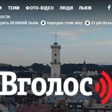
И
ТЕМИ
ФОТО-ВІДЕО
ЛЮДИ
ЛЬВІВ
орить ВЕЛИКИЙ Львів
Народне толк-шоу
31 рік Нез