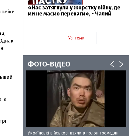
«Нас затягнули у жорстку війну, де
номіки
ми не маємо переваги», - Чалий
ни,
Усі теми
Однак,
ні
ФОТО-ВІДЕО
льший
 із
трі
у-35
Українські військові взяли в полон громадян