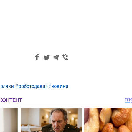
поляки
роботодавці
новини