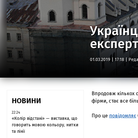
Українц
експерт
01.03.2019 | 17:18 |
Реда
Впродовж кількох о
НОВИНИ
фірми, стає все біл
22:24
Про це
повідомляє
«Колір відстані» — виставка, що
говорить мовою кольору, нитки
та лінії