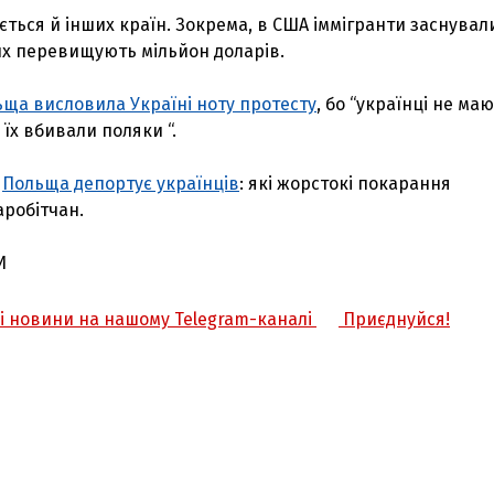
ується й інших країн. Зокрема, в США іммігранти заснувал
их перевищують мільйон доларів.
ща висловила Україні ноту протесту
, бо “українці не ма
їх вбивали поляки “.
,
Польща депортує українців
: які жорстокі покарання
аробітчан.
И
жі новини на нашому Telegram-каналі
Приєднуйся!