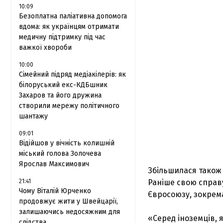
10:09
Безоплатна паліативна допомога
вдома: як українцям отримати
медичну підтримку під час
важкої хвороби
10:00
Сімейний підряд медіакілерів: як
білоруський екс-КДБшник
Захаров та його дружина
створили мережу політичного
шантажу
09:01
Відійшов у вічність колишній
міський голова Золочева
Ярослав Максимович
Збільшилася також к
21:41
Раніше свою справ
Чому Віталій Юрченко
Євросоюзу, зокрема
продовжує жити у Швейцарії,
залишаючись недосяжним для
«Серед іноземців, 
слідства