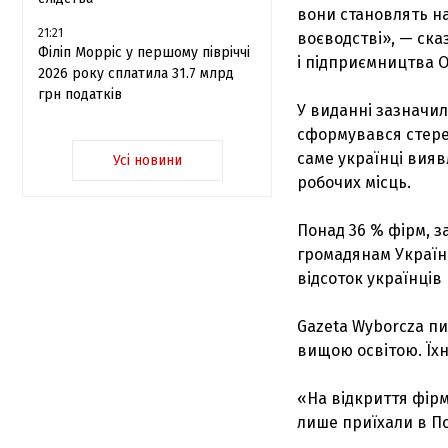
вони становлять на
21:21
воєводстві», — ска
Філіп Морріс у першому півріччі
і підприємництва О
2026 року сплатила 31.7 млрд
грн податків
У виданні зазначил
сформувався стере
саме українці вияв
Усі новини
робочих місць.
Понад 36 % фірм, 
громадянам України
відсоток українців
Gazeta Wyborcza пи
вищою освітою. Їхн
«На відкриття фірм
лише приїхали в П