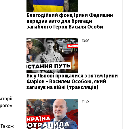
Благодійний фонд Ірини Федишин
передав авто для бригади
загиблого Героя Василя Особи
13:03
Як у Львові прощалися з зятем Ірини
Фаріон - Василем Особою, який
загинув на війні (трансляція)
торії.
11:55
рого»
. Також