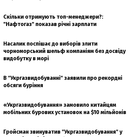
Скільки отримують топ-менеджери?:
"Нафтогаз" показав річні зарплати
Насалик поспішає до виборів злити
чорноморський шельф компаніям без досвіду
видобутку в морі
В "Укргазвидобуванні" заявили про рекордні
обсяги буріння
«Укргазвидобування» замовило китайцям
мобільних бурових установок на $10 мільйонів
Гройсман звинуватив "Укргазвидобування" у