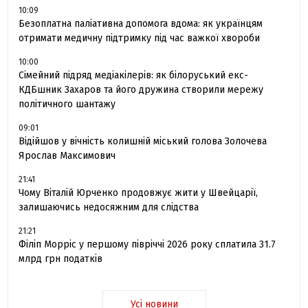
10:09
Безоплатна паліативна допомога вдома: як українцям
отримати медичну підтримку під час важкої хвороби
10:00
Сімейний підряд медіакілерів: як білоруський екс-
КДБшник Захаров та його дружина створили мережу
політичного шантажу
09:01
Відійшов у вічність колишній міський голова Золочева
Ярослав Максимович
21:41
Чому Віталій Юрченко продовжує жити у Швейцарії,
залишаючись недосяжним для слідства
21:21
Філіп Морріс у першому півріччі 2026 року сплатила 31.7
млрд грн податків
Усі новини