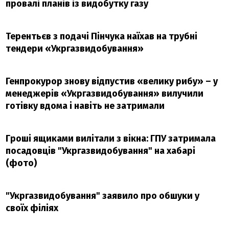
провалі планів із видобутку газу
Терентьєв з подачі Пінчука наїхав на трубні
тендери «Укргазвидобування»
Генпрокурор знову відпустив «велику рибу» – у
менеджерів «Укргазвидобування» вилучили
готівку вдома і навіть не затримали
Гроші ящиками вилітали з вікна: ГПУ затримала
посадовців "Укргазвидобування" на хабарі
(фото)
"Укргазвидобування" заявило про обшуки у
своїх філіях