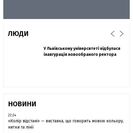
ЛЮДИ
Захисник "Азовсталі" Діанов вдруге
У Львівському університеті відбулася
Павло Дак
одружився та показав фото з весілля
інавгурація новообраного ректора
«Час не лікує, лише притуплює біль»:
сестра загиблого під Бахмутом Воїна з
Буковини розповіла про брата
НОВИНИ
22:24
«Колір відстані» — виставка, що говорить мовою кольору,
нитки та лінії