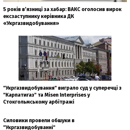
5 років в’язниці за хабар: ВАКС оголосив вирок
ексзаступнику керівника ДК
«Укргазвидобування»
"Укргазвидобування" виграло суд у суперечці з
"Карпатигаз" та Misen Interprises у
Стокгольмському арбітражі
Силовики провели обшуки в
"Укргазвидобуванні"