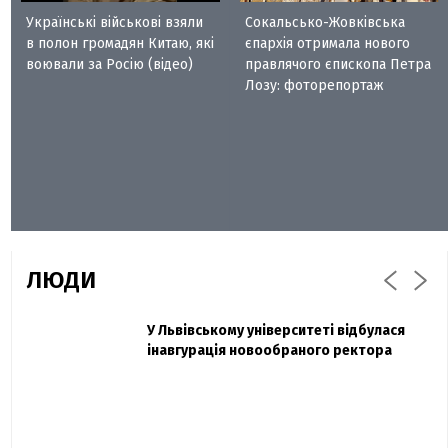
Українські військові взяли
Сокальсько-Жовківська
в полон громадян Китаю, які
єпархія отримала нового
воювали за Росію (відео)
правлячого єпископа Петра
Лозу: фоторепортаж
ЛЮДИ
Захисник "Азовсталі" Діанов вдруге
У Львівському університеті відбулася
Павло Дак
одружився та показав фото з весілля
інавгурація новообраного ректора
«Час не лікує, лише притуплює біль»:
сестра загиблого під Бахмутом Воїна з
Буковини розповіла про брата