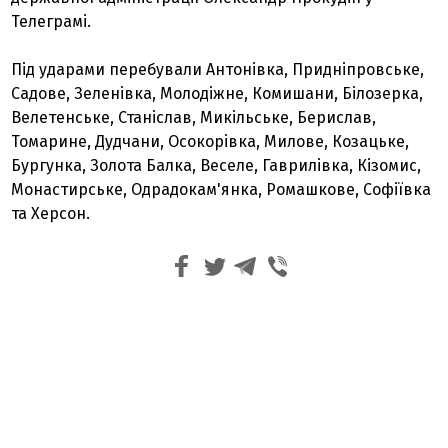
Телеграмі.
Під ударами перебували Антонівка, Придніпровське,
Садове, Зеленівка, Молодіжне, Комишани, Білозерка,
Велетенське, Станіслав, Микільське, Берислав,
Томарине, Дудчани, Осокорівка, Милове, Козацьке,
Бургунка, Золота Балка, Веселе, Гаврилівка, Кізомис,
Монастирське, Одрадокам'янка, Ромашкове, Софіївка
та Херсон.