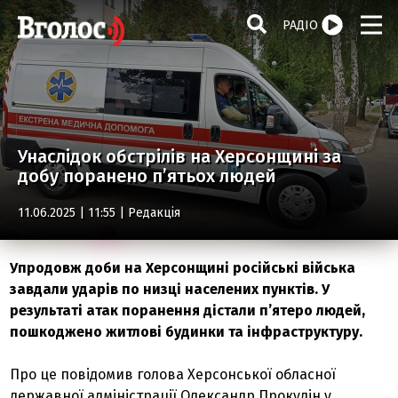
РАДІО
Унаслідок обстрілів на Херсонщині за
добу поранено п’ятьох людей
11.06.2025 | 11:55 |
Редакція
Упродовж доби на Херсонщині російські війська
завдали ударів по низці населених пунктів. У
результаті атак поранення дістали п’ятеро людей,
пошкоджено житлові будинки та інфраструктуру.
Про це повідомив голова Херсонської обласної
державної адміністрації Олександр Прокудін у