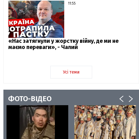
11:55
«Нас затягнули у жорстку війну, де ми не
маємо переваги», - Чалий
Усі теми
ФОТО-ВІДЕО