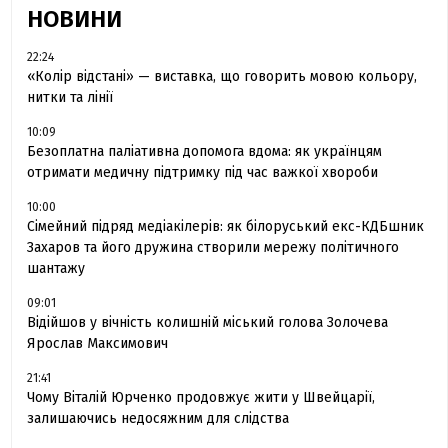
НОВИНИ
22:24
«Колір відстані» — виставка, що говорить мовою кольору,
нитки та лінії
10:09
Безоплатна паліативна допомога вдома: як українцям
отримати медичну підтримку під час важкої хвороби
10:00
Сімейний підряд медіакілерів: як білоруський екс-КДБшник
Захаров та його дружина створили мережу політичного
шантажу
09:01
Відійшов у вічність колишній міський голова Золочева
Ярослав Максимович
21:41
Чому Віталій Юрченко продовжує жити у Швейцарії,
залишаючись недосяжним для слідства