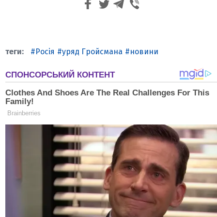
Росія
уряд Гройсмана
новини