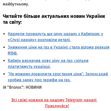
майбутньому.
Читайте більше актуальних новин України
та світу:
Нардепи проведуть ще одну нараду з Кабміном: у
«Слузі народу» розповіли деталі.
Зниження ціни на газ в Україні: стала відома реакція
МВФ.
Кабмін визначив нову ціну на газ: скільки
платитимуть українці.
“Не можемо дозволити зростання ціни”: Зеленський
зробив заяву про тарифи на газ.
ІА "Вголос": НОВИНИ
Всі свіжі новини на нашому Telegram-каналі
Приєднуйся!