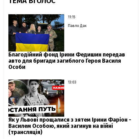
ТЕМА ВГОЛОС
11:15
Павло Дак
Благодійний фонд Ірини Федишин передав
авто для бригади загиблого Героя Василя
Особи
13:03
Як у Львові прощалися з зятем Ірини Фаріон -
Василем Особою, який загинув на війні
(трансляція)