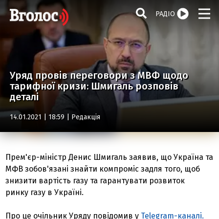
РАДІО
Уряд провів переговори з МВФ щодо
тарифної кризи: Шмигаль розповів
деталі
14.01.2021 | 18:59 |
Редакція
Прем'єр-міністр Денис Шмигаль заявив, що Україна та
МФВ зобов'язані знайти компроміс задля того, щоб
знизити вартість газу та гарантувати розвиток
ринку газу в Україні.
Про це очільник Уряду повідомив у
Telegram-каналі.