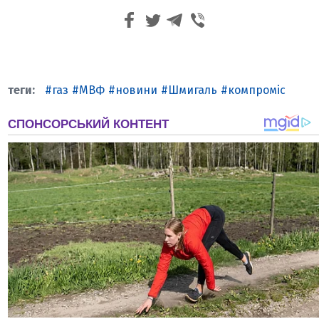
газ
МВФ
новини
Шмигаль
компроміс