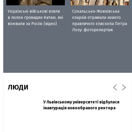
Українські військові взяли
Сокальсько-Жовківська
в полон громадян Китаю, які
єпархія отримала нового
воювали за Росію (відео)
правлячого єпископа Петра
Лозу: фоторепортаж
ЛЮДИ
Захисник "Азовсталі" Діанов вдруге
У Львівському університеті відбулася
Павло Дак
одружився та показав фото з весілля
інавгурація новообраного ректора
«Час не лікує, лише притуплює біль»:
сестра загиблого під Бахмутом Воїна з
Буковини розповіла про брата