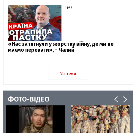
11:55
«Нас затягнули у жорстку війну, де ми не
маємо переваги», - Чалий
Усі теми
ФОТО-ВІДЕО