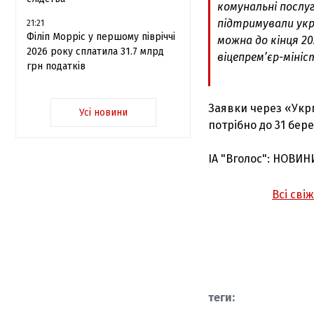
комунальні послуг
підтримували укр
21:21
Філіп Морріс у першому півріччі
можна до кінця 20
2026 року сплатила 31.7 млрд
віцепрем’єр-мініс
грн податків
Заявки через «Укр
Усі новини
потрібно до 31 бере
ІА "Вголос": НОВИН
Всі сві