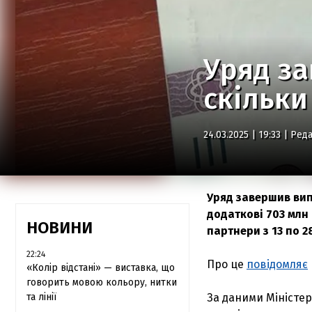
Уряд за
скільки
24.03.2025 | 19:33 |
Реда
Уряд завершив вип
додаткові 703 млн
НОВИНИ
партнери з 13 по 2
22:24
Про це
повідомляє
«Колір відстані» — виставка, що
говорить мовою кольору, нитки
та лінії
За даними Міністер