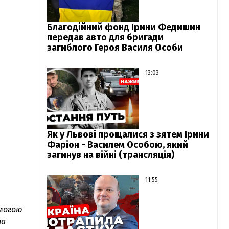
Благодійний фонд Ірини Федишин
передав авто для бригади
загиблого Героя Василя Особи
13:03
Як у Львові прощалися з зятем Ірини
Фаріон - Василем Особою, який
загинув на війні (трансляція)
11:55
омогою
на