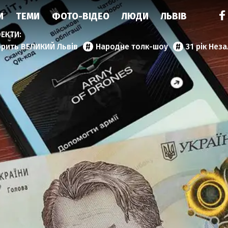
И
ТЕМИ
ФОТО-ВІДЕО
ЛЮДИ
ЛЬВІВ
орить ВЕЛИКИЙ Львів
Народне толк-шоу
31 рік Нез