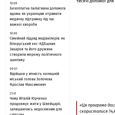
тисячі допомог для 
10:09
Безоплатна паліативна допомога
вдома: як українцям отримати
медичну підтримку під час
важкої хвороби
10:00
Сімейний підряд медіакілерів: як
білоруський екс-КДБшник
Захаров та його дружина
створили мережу політичного
шантажу
09:01
Відійшов у вічність колишній
міський голова Золочева
Ярослав Максимович
21:41
Чому Віталій Юрченко
продовжує жити у Швейцарії,
«Ця програма дос
залишаючись недосяжним для
скористалися 14,
слідства