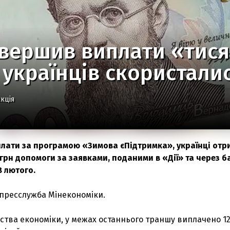
вершив виплати «тися
 українців скористали
кція
лати за програмою «Зимова єПідтримка», українці отр
 грн допомоги за заявками, поданими в «Дії» та через б
8 лютого.
пресслужба Мінекономіки.
ства економіки, у межах останнього траншу виплачено 12