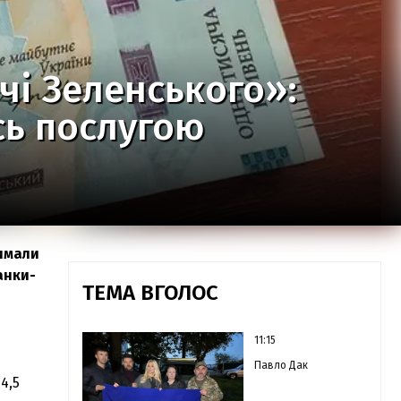
чі Зеленського»:
сь послугою
имали
анки-
ТЕМА ВГОЛОС
11:15
Павло Дак
4,5