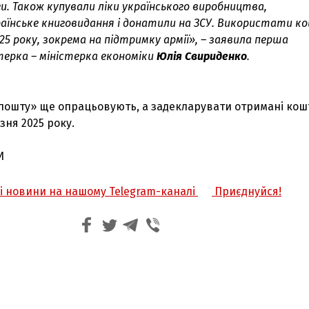
и. Також купували ліки українського виробництва,
аїнське книговидання і донатили на ЗСУ. Використати 
25 року, зокрема на підтримку армії», – заявила перша
терка – міністерка економіки
Юлія Свириденко
.
пошту» ще опрацьовують, а задекларувати отримані кош
зня 2025 року.
И
жі новини на нашому Telegram-каналі
Приєднуйся!
З'явилося відео знищеного ворожого С