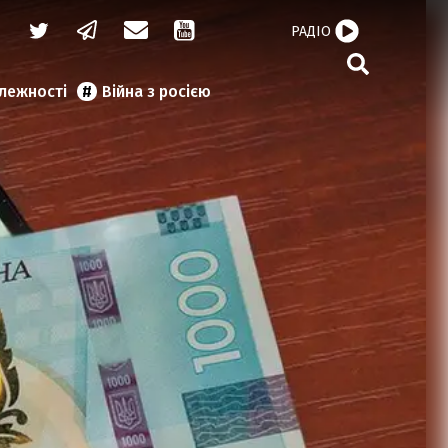
РАДІО
алежності
Війна з росією