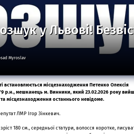
розшук у Львові! Безві
sad Myroslav
сті встановлюється місцезнаходження Петенко Олексія
 р.н., мешканець м. Винники, який 23.02.2026 року вийш
та місцезнаходження останнього невідоме.
епутат ЛМР Ігор Зінкевич.
 зріст 180 см., середньої статури, волосся коротке, лисува