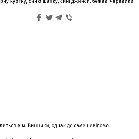
рну куртку, синю шапку, сині джинси, бежеві черевики.
диться в м. Винники, однак де саме невідомо.