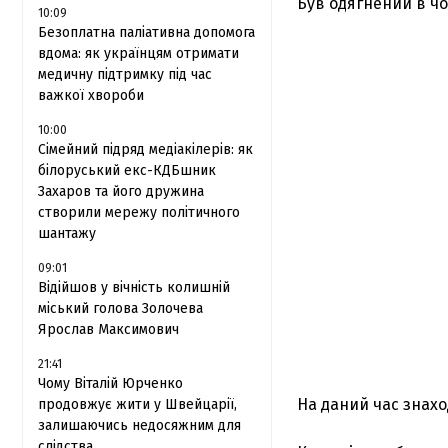
Був одягнений в чо
10:09
Безоплатна паліативна допомога
вдома: як українцям отримати
медичну підтримку під час
важкої хвороби
10:00
Сімейний підряд медіакілерів: як
білоруський екс-КДБшник
Захаров та його дружина
створили мережу політичного
шантажу
09:01
Відійшов у вічність колишній
міський голова Золочева
Ярослав Максимович
21:41
Чому Віталій Юрченко
На даний час знахо
продовжує жити у Швейцарії,
залишаючись недосяжним для
слідства