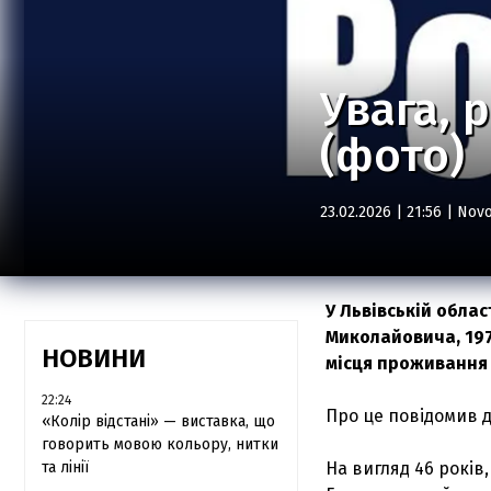
Увага, 
(фото)
23.02.2026 | 21:56 |
Novo
У Львівській обла
Миколайовича, 1979
НОВИНИ
місця проживання 
22:24
Про це повідомив д
«Колір відстані» — виставка, що
говорить мовою кольору, нитки
та лінії
На вигляд 46 років,