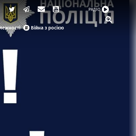
РАДІО
алежності
Війна з росією