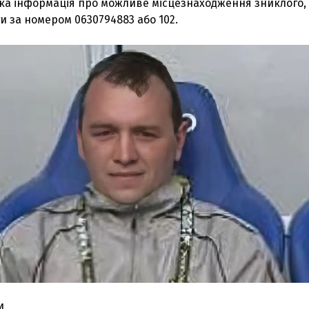
яка інформація про можливе місцезнаходження зниклого,
 за номером 0630794883 або 102.
З'явилося відео знищеного ворожого С
И