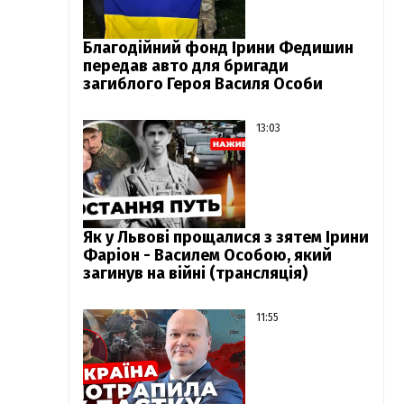
Благодійний фонд Ірини Федишин
передав авто для бригади
загиблого Героя Василя Особи
13:03
Як у Львові прощалися з зятем Ірини
Фаріон - Василем Особою, який
загинув на війні (трансляція)
11:55