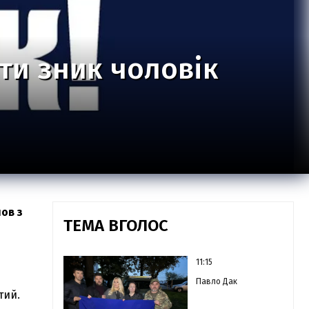
сти зник чоловік
ов з
ТЕМА ВГОЛОС
11:15
Павло Дак
тий.