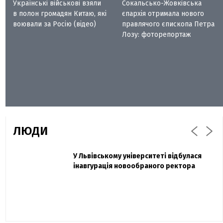
Українські військові взяли
Сокальсько-Жовківська
в полон громадян Китаю, які
єпархія отримала нового
воювали за Росію (відео)
правлячого єпископа Петра
Лозу: фоторепортаж
ЛЮДИ
Захисник "Азовсталі" Діанов вдруге
У Львівському університеті відбулася
Павло Дак
одружився та показав фото з весілля
інавгурація новообраного ректора
«Час не лікує, лише притуплює біль»:
сестра загиблого під Бахмутом Воїна з
Буковини розповіла про брата