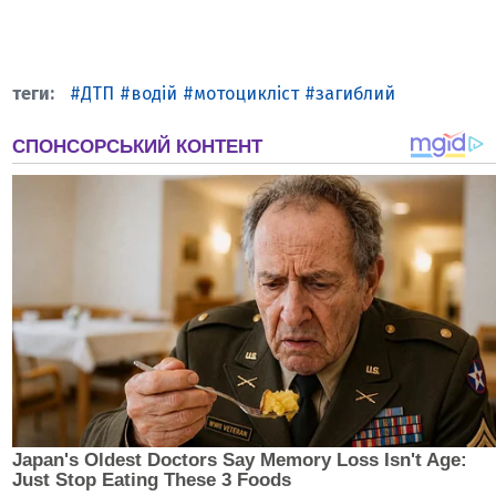
ДТП
водій
мотоцикліст
загиблий