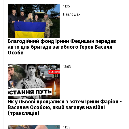
11:15
Павло Дак
Благодійний фонд Ірини Федишин передав
авто для бригади загиблого Героя Василя
Особи
13:03
Як у Львові прощалися з зятем Ірини Фаріон -
Василем Особою, який загинув на війні
(трансляція)
11:55