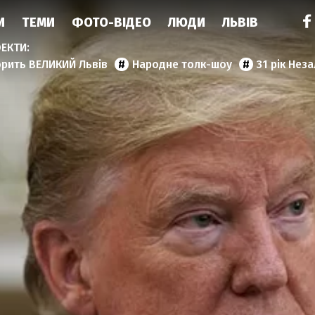
И
ТЕМИ
ФОТО-ВІДЕО
ЛЮДИ
ЛЬВІВ
орить ВЕЛИКИЙ Львів
Народне толк-шоу
31 рік Нез