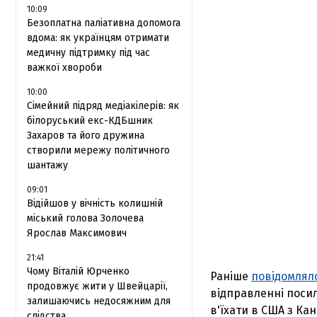
10:09
Безоплатна паліативна допомога
вдома: як українцям отримати
медичну підтримку під час
важкої хвороби
10:00
Сімейний підряд медіакілерів: як
білоруський екс-КДБшник
Захаров та його дружина
створили мережу політичного
шантажу
09:01
Відійшов у вічність колишній
міський голова Золочева
Ярослав Максимович
21:41
Чому Віталій Юрченко
Раніше
повідомлял
продовжує жити у Швейцарії,
відправленні посил
залишаючись недосяжним для
в'їхати в США з Ка
слідства