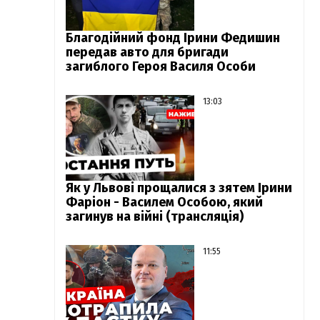
Благодійний фонд Ірини Федишин
передав авто для бригади
загиблого Героя Василя Особи
13:03
Як у Львові прощалися з зятем Ірини
Фаріон - Василем Особою, який
загинув на війні (трансляція)
11:55