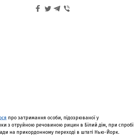
ося
про затримання особи, підозрюваної у
ки з отруйною речовиною рицин в Білий дім, при спробі
нади на прикордонному переході в штаті Нью-Йорк.