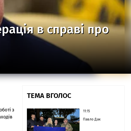
рація в справі про
ТЕМА ВГОЛОС
оботі з
11:15
аходів
Павло Дак