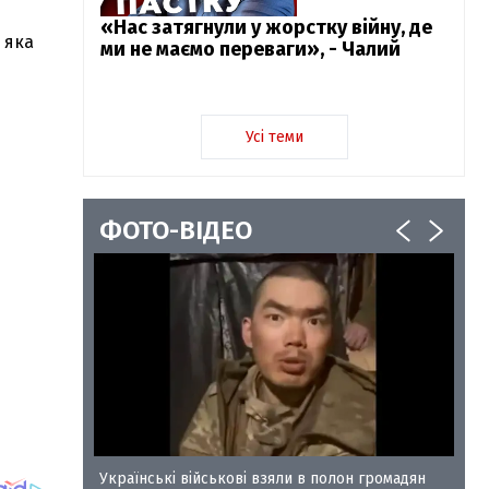
«Нас затягнули у жорстку війну, де
 яка
ми не маємо переваги», - Чалий
Усі теми
ФОТО-ВІДЕО
у-35
Українські військові взяли в полон громадян