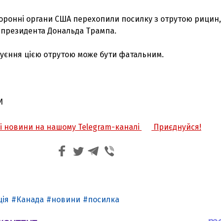
оронні органи США перехопили посилку з отрутою рицин,
 президента Дональда Трампа.
руєння цією отрутою може бути фатальним.
И
жі новини на нашому Telegram-каналі
Приєднуйся!
ція
Канада
новини
посилка
З'явилося відео знищеного ворожого С