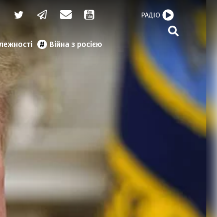
РАДІО
алежності
Війна з росією