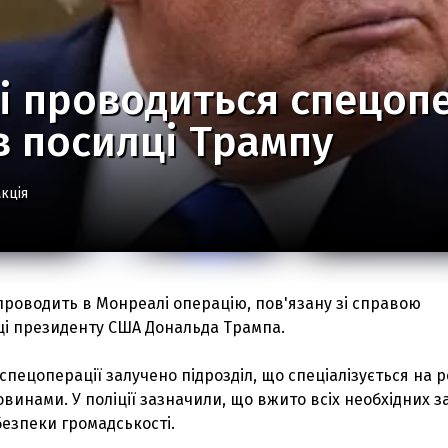
і проводиться спецопе
в посилці Трампу
кція
проводить в Монреалі операцію, пов'язану зі справою
ці президенту США Дональда Трампа.
в спецоперації залучено підрозділ, що спеціалізується на р
инами. У поліції зазначили, що вжито всіх необхідних з
езпеки громадськості.