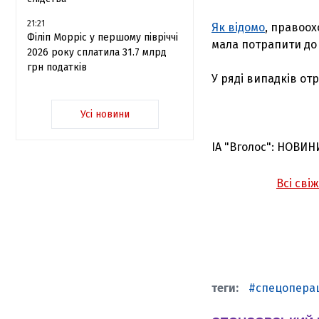
21:21
Як відомо
, правоох
Філіп Морріс у першому півріччі
мала потрапити до
2026 року сплатила 31.7 млрд
грн податків
У ряді випадків от
Усі новини
ІА "Вголос": НОВИН
Всі сві
спецопера