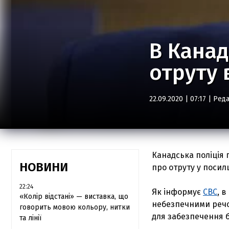
В Канад
отруту 
22.09.2020 | 07:17 |
Реда
Канадська поліція 
НОВИНИ
про отруту у посил
22:24
Як інформує
CBC
, 
«Колір відстані» — виставка, що
небезпечними речов
говорить мовою кольору, нитки
для забезпечення б
та лінії