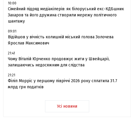
10:00
Сімейний підряд медіакілерів: як білоруський екс-КДБшник
Захаров та його дружина створили мережу політичного
шантажу
09:01
Відійшов у вічність колишній міський голова Золочева
Ярослав Максимович
21:41
Чому Віталій Юрченко продовжує жити у Швейцарії,
залишаючись недосяжним для слідства
21:21
Філіп Морріс у першому півріччі 2026 року сплатила 31.7
млрд грн податків
Усі новини