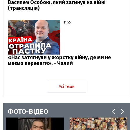
Василем Особою, який загинув на війні
(трансляція)
11:55
«Нас затягнули у жорстку війну, де ми не
маємо переваги», - Чалий
Усі теми
ФОТО-ВІДЕО