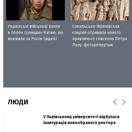
Українські військові взяли
Сокальсько-Жовківська
в полон громадян Китаю, які
єпархія отримала нового
воювали за Росію (відео)
правлячого єпископа Петра
Лозу: фоторепортаж
ЛЮДИ
Захисник "Азовсталі" Діанов вдруге
У Львівському університеті відбулася
Павло Дак
одружився та показав фото з весілля
інавгурація новообраного ректора
«Час не лікує, лише притуплює біль»: