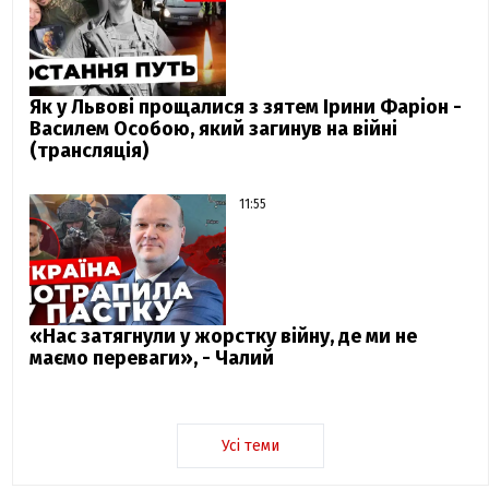
Як у Львові прощалися з зятем Ірини Фаріон -
Василем Особою, який загинув на війні
(трансляція)
11:55
«Нас затягнули у жорстку війну, де ми не
маємо переваги», - Чалий
Усі теми