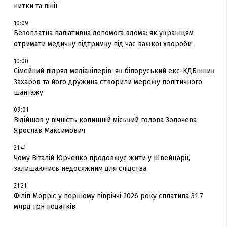
нитки та лінії
10:09
Безоплатна паліативна допомога вдома: як українцям
отримати медичну підтримку під час важкої хвороби
10:00
Сімейний підряд медіакілерів: як білоруський екс-КДБшник
Захаров та його дружина створили мережу політичного
шантажу
09:01
Відійшов у вічність колишній міський голова Золочева
Ярослав Максимович
21:41
Чому Віталій Юрченко продовжує жити у Швейцарії,
залишаючись недосяжним для слідства
21:21
Філіп Морріс у першому півріччі 2026 року сплатила 31.7
млрд грн податків