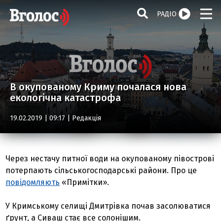
РАДІО
В окупованому Криму почалася нова
екологічна катастрофа
19.02.2019 | 09:17 |
Редакція
Через нестачу питної води на окупованому півострові
потерпають сільськогосподарські райони. Про це
повідомляють
«Примітки».
У Кримському селищі Дмитрівка почав засолюватися
ґрунт, а Сиваш стає все солонішим.