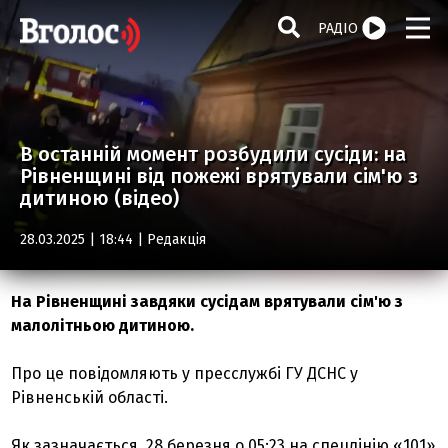
РАДІО
В останній момент розбудили сусіди: на
Рівненщині від пожежі врятували сім'ю з
дитиною (відео)
28.03.2025 | 18:44 |
Редакція
На Рівненщині завдяки сусідам врятували сім'ю з
малолітньою дитиною.
Про це повідомляють у пресслужбі ГУ ДСНС у
Рівненській області.
Як зазначається, 28 березня о 05:23 на спецлінію «101»