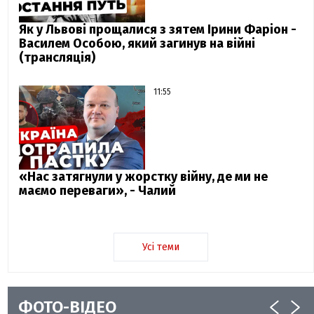
Як у Львові прощалися з зятем Ірини Фаріон -
Василем Особою, який загинув на війні
(трансляція)
11:55
«Нас затягнули у жорстку війну, де ми не
маємо переваги», - Чалий
Усі теми
ФОТО-ВІДЕО