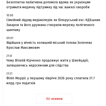
Безоплатна паліативна допомога вдома: як українцям
отримати медичну підтримку під час важкої хвороби
10:00
Сімейний підряд медіакілерів: як білоруський екс-КДБшник
Захаров та його дружина створили мережу політичного
шантажу
09:01
Відійшов у вічність колишній міський голова Золочева
Ярослав Максимович
21:41
Чому Віталій Юрченко продовжує жити у Швейцарії,
залишаючись недосяжним для слідства
21:21
Філіп Морріс у першому півріччі 2026 року сплатила 31.7
млрд грн податків
Усі новини