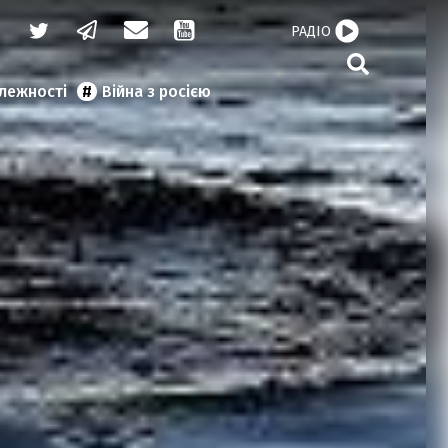
РАДІО
алежності
Війна з росією