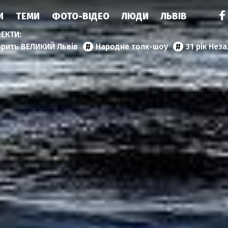
И
ТЕМИ
ФОТО-ВІДЕО
ЛЮДИ
ЛЬВІВ
орить ВЕЛИКИЙ Львів
Народне толк-шоу
31 рік Нез