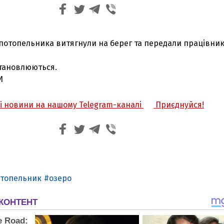
 потопельника витягнули на берег та передали працівни
становлюються.
И
жі новини на нашому Telegram-каналі
Приєднуйся!
топельник
озеро