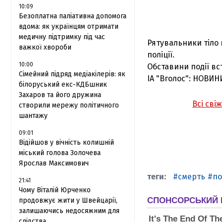
10:09
Безоплатна паліативна допомога
вдома: як українцям отримати
медичну підтримку під час
Рятувальники тіло
важкої хвороби
поліції.
10:00
Обставини події в
Сімейний підряд медіакілерів: як
ІА "Вголос": НОВИН
білоруський екс-КДБшник
Захаров та його дружина
Всі сві
створили мережу політичного
шантажу
09:01
Відійшов у вічність колишній
міський голова Золочева
Ярослав Максимович
смерть
по
21:41
Чому Віталій Юрченко
продовжує жити у Швейцарії,
залишаючись недосяжним для
слідства