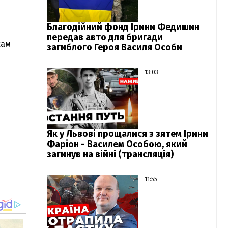
Благодійний фонд Ірини Федишин
передав авто для бригади
кам
загиблого Героя Василя Особи
13:03
Як у Львові прощалися з зятем Ірини
Фаріон - Василем Особою, який
загинув на війні (трансляція)
11:55