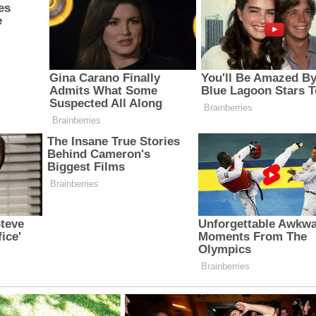
З'явилося відео знищеного ворожого С