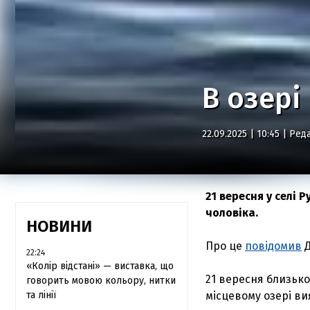
В озері
22.09.2025 | 10:45 |
Реда
21 вересня у селі 
чоловіка.
НОВИНИ
Про це
повідомив
Д
22:24
«Колір відстані» — виставка, що
21 вересня близько 
говорить мовою кольору, нитки
та лінії
місцевому озері ви