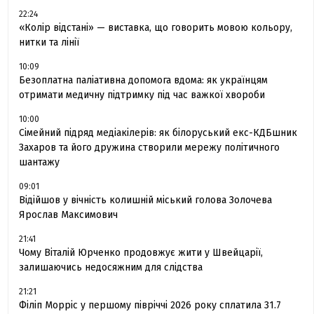
22:24
«Колір відстані» — виставка, що говорить мовою кольору,
нитки та лінії
10:09
Безоплатна паліативна допомога вдома: як українцям
отримати медичну підтримку під час важкої хвороби
10:00
Сімейний підряд медіакілерів: як білоруський екс-КДБшник
Захаров та його дружина створили мережу політичного
шантажу
09:01
Відійшов у вічність колишній міський голова Золочева
Ярослав Максимович
21:41
Чому Віталій Юрченко продовжує жити у Швейцарії,
залишаючись недосяжним для слідства
21:21
Філіп Морріс у першому півріччі 2026 року сплатила 31.7