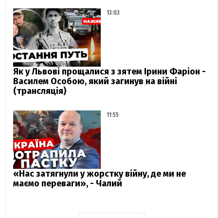
13:03
Як у Львові прощалися з зятем Ірини Фаріон -
Василем Особою, який загинув на війні
(трансляція)
11:55
«Нас затягнули у жорстку війну, де ми не
маємо переваги», - Чалий