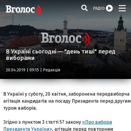
РАДІО
В Україні сьогодні — "день тиші" перед
виборами
20.04.2019 | 09:15 |
Редакція
В Україні у суботу, 20 квітня, заборонена передвиборча
агітація кандидатів на посаду Президента перед другим
туром виборів.
Згідно з пунктом 3 статті 57 закону
«Про вибори
Президента України»
, агітація перед повторним