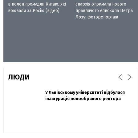
в полон громадян Китаю, які
єпархія отримала нового
воювали за Росію (відео)
правлячого єпископа Петра
Лозу: фоторепортаж
ЛЮДИ
Захисник "Азовсталі" Діанов вдруге
У Львівському університеті відбулася
Павло Дак
одружився та показав фото з весілля
інавгурація новообраного ректора
«Час не лікує, лише притуплює біль»:
сестра загиблого під Бахмутом Воїна з
Буковини розповіла про брата