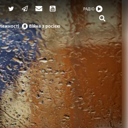
РАДІО
алежності
Війна з росією