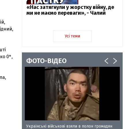
«Нас затягнули у жорстку війну, де
ми не маємо переваги», - Чалий
ій,
ідний,
Усі теми
шті
ко 0°,
ФОТО-ВІДЕО
ла,
у-35
Українські військові взяли в полон громадян