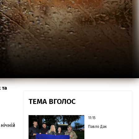
 та
ТЕМА ВГОЛОС
11:15
внічній
Павло Дак