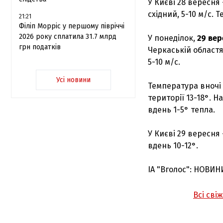
У Києві 28 вересня 
східний, 5-10 м/с. 
21:21
Філіп Морріс у першому півріччі
2026 року сплатила 31.7 млрд
У понеділок,
29 вер
грн податків
Черкаській областя
5-10 м/с.
Усі новини
Температура вночі 4
території 13-18°. Н
вдень 1-5° тепла.
У Києві 29 вересня 
вдень 10-12°.
ІА "Вголос": НОВИН
Всі сві