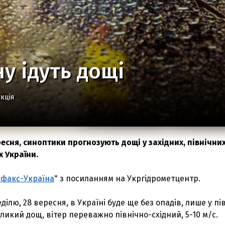
ну ідуть дощі
кція
ресня, синоптики прогнозують дощі у західних, північних
х України.
рфакс-Україна
" з посиланням на Укргідрометцентр.
ділю, 28 вересня, в Україні буде ще без опадів, лише у пі
ликий дощ, вітер переважно північно-східний, 5-10 м/с.