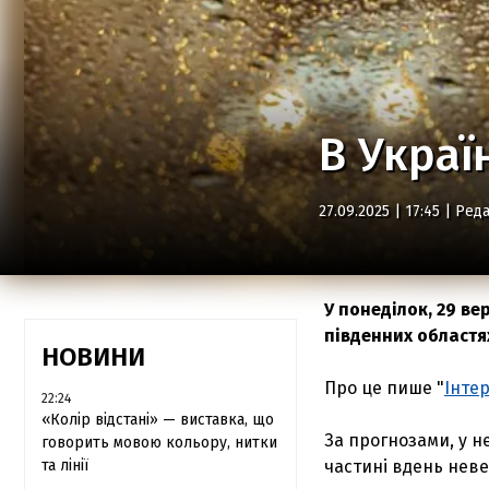
В Украї
27.09.2025 | 17:45 |
Реда
У понеділок, 29 ве
південних областя
НОВИНИ
Про це пише "
Інте
22:24
«Колір відстані» — виставка, що
За прогнозами, у не
говорить мовою кольору, нитки
та лінії
частині вдень неве