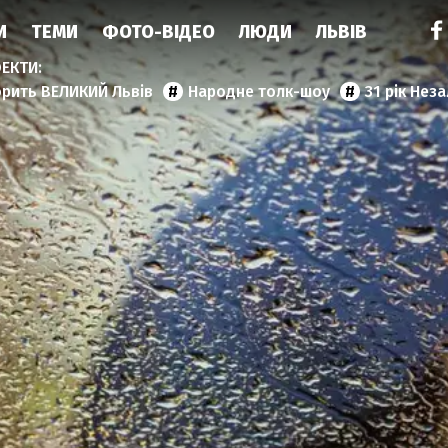
И
ТЕМИ
ФОТО-ВІДЕО
ЛЮДИ
ЛЬВІВ
орить ВЕЛИКИЙ Львів
Народне толк-шоу
31 рік Нез