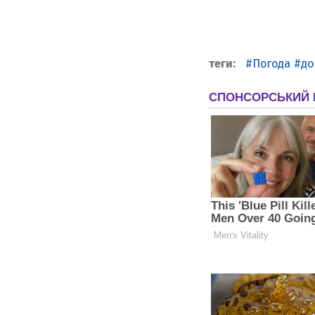
Погода
д