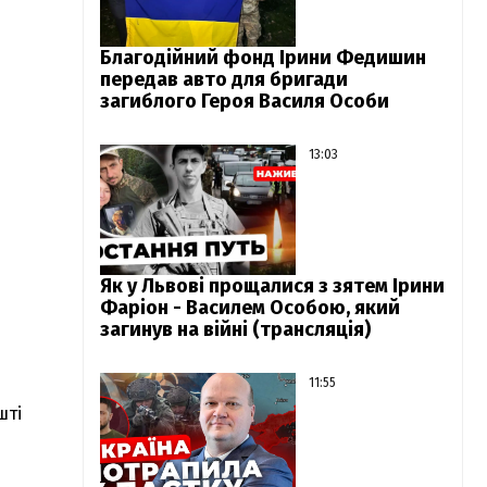
Благодійний фонд Ірини Федишин
передав авто для бригади
загиблого Героя Василя Особи
13:03
Як у Львові прощалися з зятем Ірини
Фаріон - Василем Особою, який
загинув на війні (трансляція)
11:55
шті