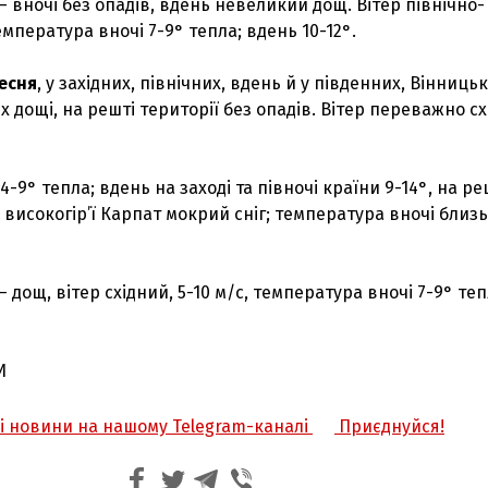
– вночі без опадів, вдень невеликий дощ. Вітер північно-
Температура вночі 7-9° тепла; вдень 10-12°.
есня
, у західних, північних, вдень й у південних, Вінницьк
х дощі, на решті території без опадів. Вітер переважно сх
-9° тепла; вдень на заході та півночі країни 9-14°, на ре
а високогір’ї Карпат мокрий сніг; температура вночі близь
– дощ, вітер східний, 5-10 м/с, температура вночі 7-9° теп
И
жі новини на нашому Telegram-каналі
Приєднуйся!
З'явилося відео знищеного ворожого С