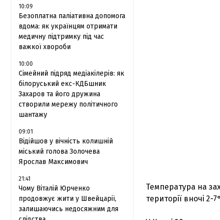
10:09
Безоплатна паліативна допомога
вдома: як українцям отримати
медичну підтримку під час
важкої хвороби
10:00
Сімейний підряд медіакілерів: як
білоруський екс-КДБшник
Захаров та його дружина
створили мережу політичного
шантажу
09:01
Відійшов у вічність колишній
міський голова Золочева
Ярослав Максимович
21:41
Температура на захо
Чому Віталій Юрченко
території вночі 2-7°
продовжує жити у Швейцарії,
залишаючись недосяжним для
слідства