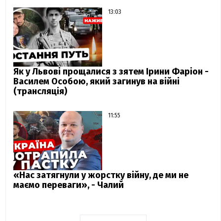
13:03
Як у Львові прощалися з зятем Ірини Фаріон -
Василем Особою, який загинув на війні
(трансляція)
11:55
«Нас затягнули у жорстку війну, де ми не
маємо переваги», - Чалий