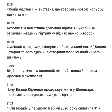
22:24
«Колір відстані» — виставка, що говорить мовою кольору,
нитки та лінії
10:09
Безоплатна паліативна допомога вдома: як українцям
отримати медичну підтримку під час важкої хвороби
10:00
Сімейний підряд медіакілерів: як білоруський екс-КДБшник
Захаров та його дружина створили мережу політичного
шантажу
09:01
Відійшов у вічність колишній міський голова Золочева
Ярослав Максимович
21:41
Чому Віталій Юрченко продовжує жити у Швейцарії,
залишаючись недосяжним для слідства
21:21
Філіп Морріс у першому півріччі 2026 року сплатила 31.7