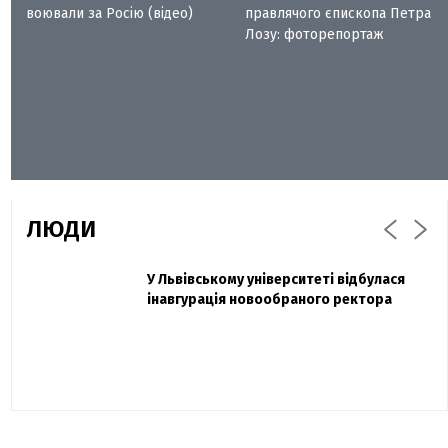
воювали за Росію (відео)
правлячого єпископа Петра
Лозу: фоторепортаж
ЛЮДИ
Захисник "Азовсталі" Діанов вдруге
У Львівському університеті відбулася
Павло Дак
одружився та показав фото з весілля
інавгурація новообраного ректора
«Час не лікує, лише притуплює біль»:
сестра загиблого під Бахмутом Воїна з
Буковини розповіла про брата