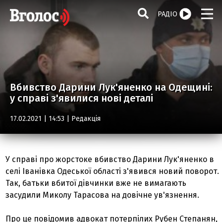
РАДІО
Вбивство Дарини Лук'яненко на Одещині:
у справі з'явилися нові деталі
17.02.2021 | 14:53 |
Редакція
У справі про жорстоке вбивство Дарини Лук'яненко в
селі Іванівка Одеської області з'явився новий поворот.
Так, батьки вбитої дівчинки вже не вимагають
засудили Миколу Тарасова на довічне ув'язнення.
Про це повідомив адвокат потерпілих Рубен Степанян,