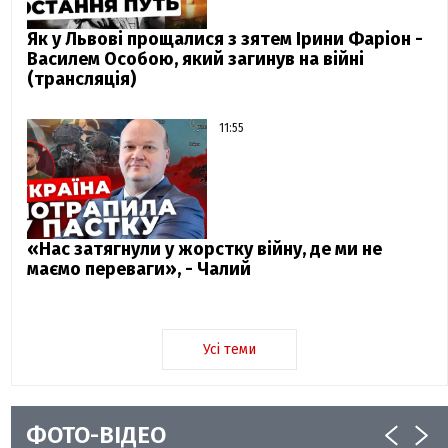
Як у Львові прощалися з зятем Ірини Фаріон -
Василем Особою, який загинув на війні
(трансляція)
11:55
«Нас затягнули у жорстку війну, де ми не
маємо переваги», - Чалий
Усі теми
ФОТО-ВІДЕО