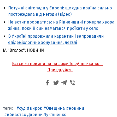
Потужні снігопади у Європі: ще одна країна сильно
постраждала від негоди (відео)
Не встиг прорватись: на Рівненщині померла хвора
жінка, поки її син намагався проїхати у село
В Україні продовжили карантин і запровадили
епідеміологічне зонування: деталі
ІА "Вголос": НОВИНИ
Всі свіжі новини на нашому Telegram-каналі
Приєднуйся!
суд
вирок
Одещина
новини
вбивство Дарини Лук'яненко