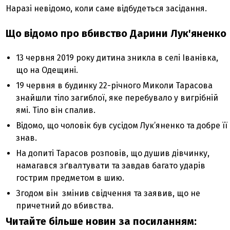
Наразі невідомо, коли саме відбудеться засідання.
Що відомо про вбивство Дарини Лук'яненко
13 червня 2019 року дитина зникла в селі Іванівка,
що на Одещині.
19 червня в будинку 22-річного Миколи Тарасова
знайшли тіло загиблої, яке перебувало у вигрібній
ямі. Тіло він спалив.
Відомо, що чоловік був сусідом Лук’яненко та добре її
знав.
На допиті Тарасов розповів, що душив дівчинку,
намагався зґвалтувати та завдав багато ударів
гострим предметом в шию.
Згодом він змінив свідчення та заявив, що не
причетний до вбивства.
Читайте більше новин за посиланням: