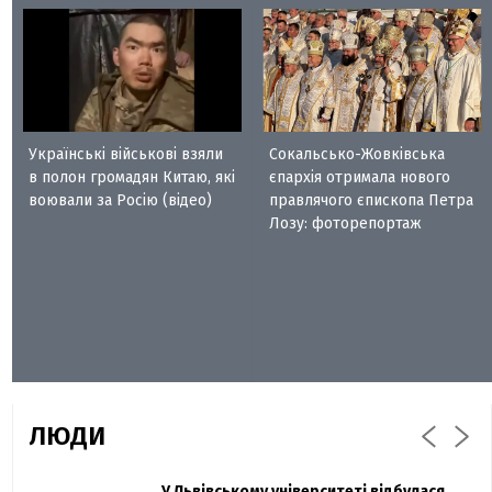
Українські військові взяли
Сокальсько-Жовківська
в полон громадян Китаю, які
єпархія отримала нового
воювали за Росію (відео)
правлячого єпископа Петра
Лозу: фоторепортаж
ЛЮДИ
Захисник "Азовсталі" Діанов вдруге
У Львівському університеті відбулася