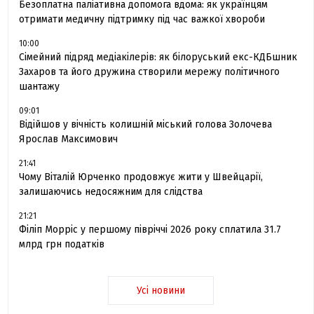
Безоплатна паліативна допомога вдома: як українцям
отримати медичну підтримку під час важкої хвороби
10:00
Сімейний підряд медіакілерів: як білоруський екс-КДБшник
Захаров та його дружина створили мережу політичного
шантажу
09:01
Відійшов у вічність колишній міський голова Золочева
Ярослав Максимович
21:41
Чому Віталій Юрченко продовжує жити у Швейцарії,
залишаючись недосяжним для слідства
21:21
Філіп Морріс у першому півріччі 2026 року сплатила 31.7
млрд грн податків
Усі новини