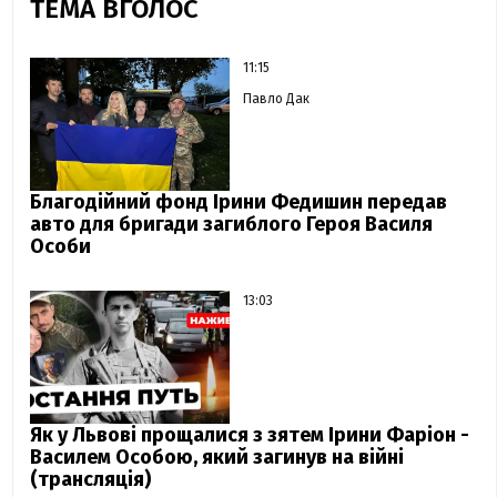
ТЕМА ВГОЛОС
11:15
Павло Дак
Благодійний фонд Ірини Федишин передав
авто для бригади загиблого Героя Василя
Особи
13:03
Як у Львові прощалися з зятем Ірини Фаріон -
Василем Особою, який загинув на війні
(трансляція)