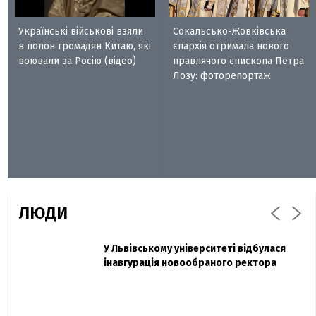
Українські військові взяли
Сокальсько-Жовківська
в полон громадян Китаю, які
єпархія отримала нового
воювали за Росію (відео)
правлячого єпископа Петра
Лозу: фоторепортаж
ЛЮДИ
Захисник "Азовсталі" Діанов вдруге
У Львівському університеті відбулася
Павло Дак
одружився та показав фото з весілля
інавгурація новообраного ректора
«Час не лікує, лише притуплює біль»:
сестра загиблого під Бахмутом Воїна з
Буковини розповіла про брата