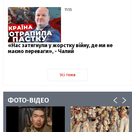
11:55
«Нас затягнули у жорстку війну, де ми не
маємо переваги», - Чалий
Усі теми
ФОТО-ВІДЕО