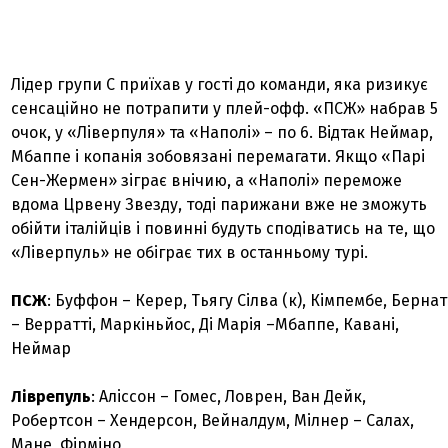
Лідер групи C приїхав у гості до команди, яка ризикує
сенсаційно не потрапити у плей-офф. «ПСЖ» набрав 5
очок, у «Ліверпуля» та «Наполі» – по 6. Відтак Неймар,
Мбаппе і копанія зобовязані перемагати. Якщо «Парі
Сен-Жермен» зіграє внічию, а «Наполі» переможе
вдома Црвену Звезду, тоді парижани вже не зможуть
обійти італійців і повинні будуть сподіватись на те, що
«Ліверпуль» не обіграє тих в останньому турі.
ПСЖ
: Буффон – Керер, Тьягу Сілва (к), Кімпембе, Бернат
– Верратті, Маркіньйос, Ді Марія –Мбаппе, Кавані,
Неймар
Ліврепуль
: Аліссон – Гомес, Ловрен, Ван Дейк,
Робертсон – Хендерсон, Вейналдум, Мілнер – Салах,
Мане, Фірміно