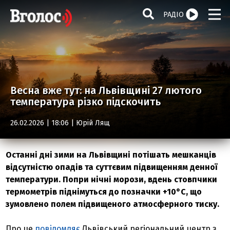
РАДІО
Весна вже тут: на Львівщині 27 лютого
температура різко підскочить
26.02.2026 | 18:06 |
Юрій Лящ
Останні дні зими на Львівщині потішать мешканців
відсутністю опадів та суттєвим підвищенням денної
температури. Попри нічні морози, вдень стовпчики
термометрів піднімуться до позначки +10°C, що
зумовлено полем підвищеного атмосферного тиску.
Про це
повідомляє
Львівський регіональний центр з