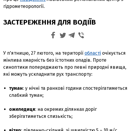
гідрометеорології.
ЗАСТЕРЕЖЕННЯ ДЛЯ ВОДІЇВ
У п'ятницю, 27 лютого, на території
області
очікується
мінлива хмарність без істотних опадів. Проте
синоптики попереджають про певні природні явища,
які можуть ускладнити рух транспорту:
туман
: у нічні та ранкові години спостерігатиметься
слабкий туман;
ожеледиця
: на окремих ділянках доріг
зберігатиметься слизькість;
вітер
: південно-східний, зі швидкістю 5 – 10 м/с.