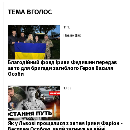
ТЕМА ВГОЛОС
11:15
Павло Дак
Благодійний фонд Ірини Федишин передав
авто для бригади загиблого Героя Василя
Особи
13:03
Як у Львові прощалися з зятем Ірини Фаріон -
Василем Особою, який загинув на війні