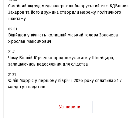
10:00
Сімейний підряд медіакілерів: як білоруський екс-КДБшник
Захаров та його дружина створили мережу політичного
шантажу
09:01
Відійшов у вічність колишній міський голова Золочева
Ярослав Максимович
21:41
Чому Віталій Юрченко продовжує жити у Швейцарії,
залишаючись недосяжним для слідства
21:21
Філіп Морріс у першому півріччі 2026 року сплатила 31.7
млрд грн податків
Усі новини