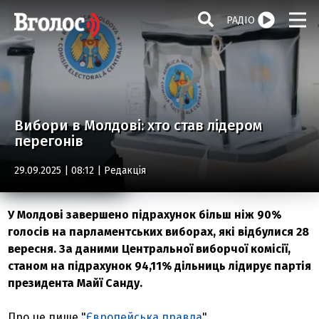
РАДІО
Вибори в Молдові: хто став лідером
перегонів
29.09.2025 | 08:12 |
Редакція
У Молдові завершено підрахунок більш ніж 90%
голосів на парламентських виборах, які відбулися 28
вересня. За даними Центральної виборчої комісії,
станом на підрахунок 94,11% дільниць лідирує партія
президента Майї Санду.
Про це пише "
Європейська правда
".