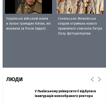
Українські військові взяли
Сокальсько-Жовківська
в полон громадян Китаю, які
єпархія отримала нового
воювали за Росію (відео)
правлячого єпископа Петра
Лозу: фоторепортаж
ЛЮДИ
Захисник "Азовсталі" Діанов вдруге
У Львівському університеті відбулася
Павло Дак
одружився та показав фото з весілля
інавгурація новообраного ректора
«Час не лікує, лише притуплює біль»:
сестра загиблого під Бахмутом Воїна з