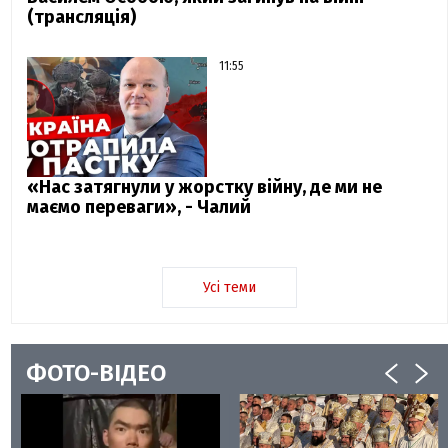
(трансляція)
11:55
«Нас затягнули у жорстку війну, де ми не
маємо переваги», - Чалий
Усі теми
ФОТО-ВІДЕО