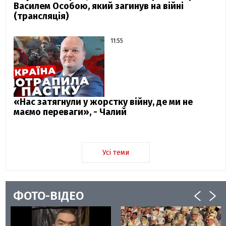
Василем Особою, який загинув на війні
(трансляція)
11:55
«Нас затягнули у жорстку війну, де ми не
маємо переваги», - Чалий
Усі теми
ФОТО-ВІДЕО