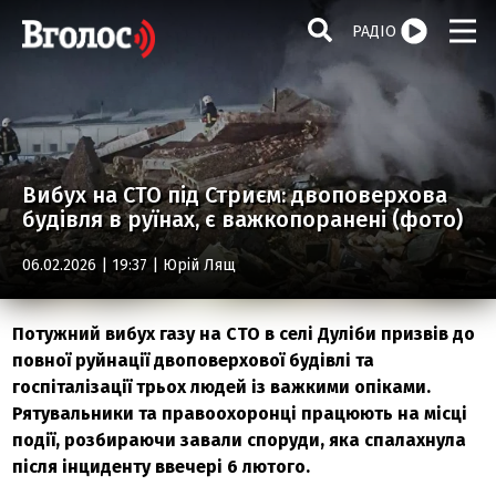
РАДІО
Вибух на СТО під Стриєм: двоповерхова
будівля в руїнах, є важкопоранені (фото)
06.02.2026 | 19:37 |
Юрій Лящ
Потужний вибух газу на СТО в селі Дуліби призвів до
повної руйнації двоповерхової будівлі та
госпіталізації трьох людей із важкими опіками.
Рятувальники та правоохоронці працюють на місці
події, розбираючи завали споруди, яка спалахнула
після інциденту ввечері 6 лютого.