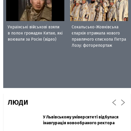
Українські військові взяли
Сокальсько-Жовківська
в полон громадян Китаю, які
єпархія отримала нового
воювали за Росію (відео)
правлячого єпископа Петра
Лозу: фоторепортаж
ЛЮДИ
Захисник "Азовсталі" Діанов вдруге
У Львівському університеті відбулася
Павло Дак
одружився та показав фото з весілля
інавгурація новообраного ректора
«Час не лікує, лише притуплює біль»: