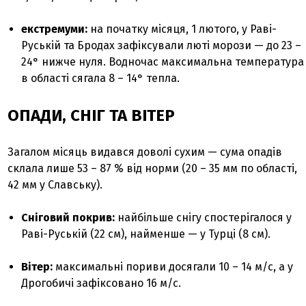
екстремуми:
на початку місяця, 1 лютого, у Раві-
Руській та Бродах зафіксували люті морози — до 23 –
24° нижче нуля. Водночас максимальна температура
в області сягала 8 – 14° тепла.
ОПАДИ, СНІГ ТА ВІТЕР
Загалом місяць видався доволі сухим — сума опадів
склала лише 53 – 87 % від норми (20 – 35 мм по області,
42 мм у Славську).
Сніговий покрив:
найбільше снігу спостерігалося у
Раві-Руській (22 см), найменше — у Турці (8 см).
Вітер:
максимальні пориви досягали 10 – 14 м/с, а у
Дрогобичі зафіксовано 16 м/с.