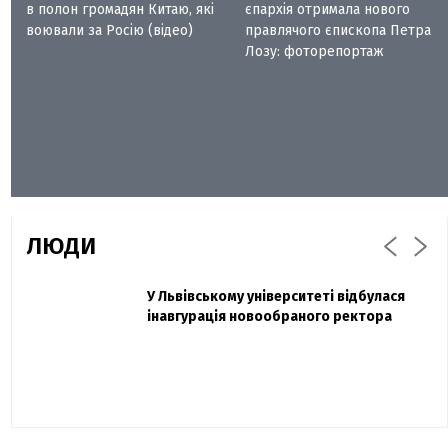
в полон громадян Китаю, які
єпархія отримала нового
воювали за Росію (відео)
правлячого єпископа Петра
Лозу: фоторепортаж
ЛЮДИ
Захисник "Азовсталі" Діанов вдруге
У Львівському університеті відбулася
Павло Дак
одружився та показав фото з весілля
інавгурація новообраного ректора
«Час не лікує, лише притуплює біль»:
сестра загиблого під Бахмутом Воїна з
Буковини розповіла про брата