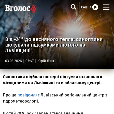
РАДІО
Від -24° до весняного тепла: синоптики
шокували підсумками лютого на
Львівщині
03.03.2026 | 07:47 |
Юрій Лящ
Синоптики підбили погодні підсумки останнього
місяця зими на Львівщині та в обласному центрі.
Про це
повідомляє
Львівський регіональний центр з
гідрометеорології.
Лютий 2026 року запам’ятався значними