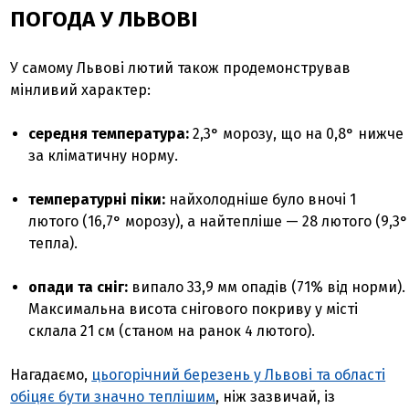
ПОГОДА У ЛЬВОВІ
У самому Львові лютий також продемонстрував
мінливий характер:
середня температура:
2,3° морозу, що на 0,8° нижче
за кліматичну норму.
температурні піки:
найхолодніше було вночі 1
лютого (16,7° морозу), а найтепліше — 28 лютого (9,3°
тепла).
опади та сніг:
випало 33,9 мм опадів (71% від норми).
Максимальна висота снігового покриву у місті
склала 21 см (станом на ранок 4 лютого).
Нагадаємо,
цьогорічний березень у Львові та області
обіцяє бути значно теплішим
, ніж зазвичай, із