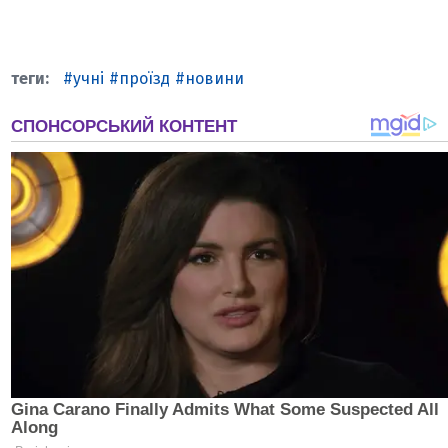
учні
проїзд
новини