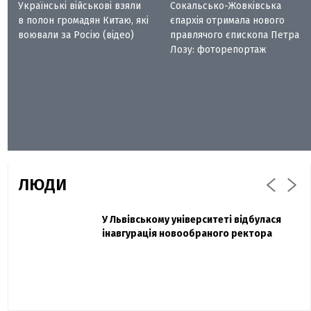
Українські військові взяли
Сокальсько-Жовківська
в полон громадян Китаю, які
єпархія отримала нового
воювали за Росію (відео)
правлячого єпископа Петра
Лозу: фоторепортаж
ЛЮДИ
Захисник "Азовсталі" Діанов вдруге
У Львівському університеті відбулася
Павло Дак
одружився та показав фото з весілля
інавгурація новообраного ректора
«Час не лікує, лише притуплює біль»:
сестра загиблого під Бахмутом Воїна з
Буковини розповіла про брата