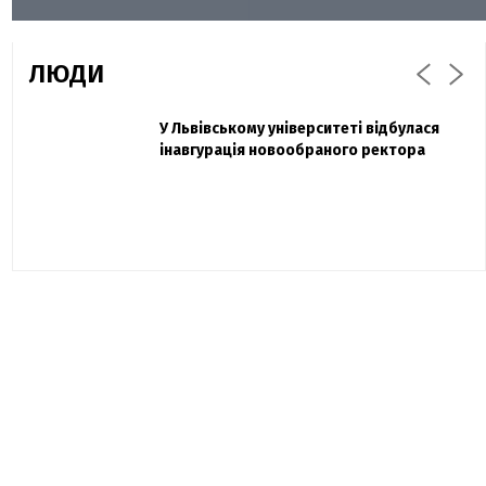
ЛЮДИ
Захисник "Азовсталі" Діанов вдруге
У Львівському університеті відбулася
Павло Дак
одружився та показав фото з весілля
інавгурація новообраного ректора
«Час не лікує, лише притуплює біль»:
сестра загиблого під Бахмутом Воїна з
Буковини розповіла про брата