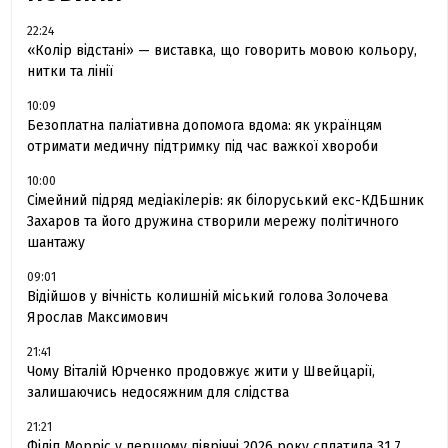
22:24
«Колір відстані» — виставка, що говорить мовою кольору,
нитки та лінії
10:09
Безоплатна паліативна допомога вдома: як українцям
отримати медичну підтримку під час важкої хвороби
10:00
Сімейний підряд медіакілерів: як білоруський екс-КДБшник
Захаров та його дружина створили мережу політичного
шантажу
09:01
Відійшов у вічність колишній міський голова Золочева
Ярослав Максимович
21:41
Чому Віталій Юрченко продовжує жити у Швейцарії,
залишаючись недосяжним для слідства
21:21
Філіп Морріс у першому півріччі 2026 року сплатила 31.7