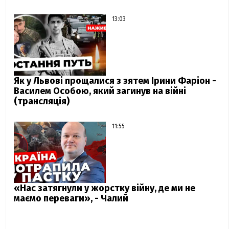
13:03
Як у Львові прощалися з зятем Ірини Фаріон -
Василем Особою, який загинув на війні
(трансляція)
11:55
«Нас затягнули у жорстку війну, де ми не
маємо переваги», - Чалий