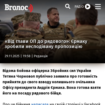
РАДІО
«Від глави ОП до рядового»: Єрмаку
зробили несподівану пропозицію
29.11.2025 | 19:58 |
Редакція
Відома бойова офіцерка Збройних сил України
Тетяна Чорновол публічно заявила про готовність
прийняти до свого взводу колишнього очільника
Офісу президента Андрія Єрмака. Вона готова взяти
його на посаду рядового бійця.
Про це бійчиня
написала
на своїй сторінці у Facebook,