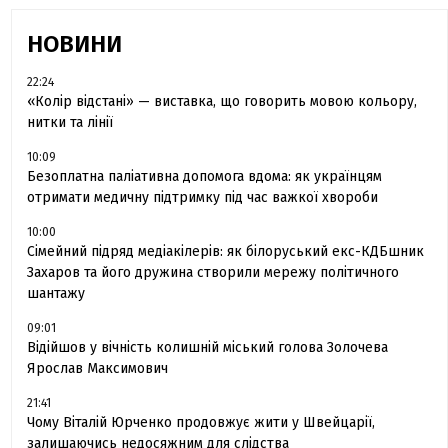
НОВИНИ
22:24
«Колір відстані» — виставка, що говорить мовою кольору,
нитки та лінії
10:09
Безоплатна паліативна допомога вдома: як українцям
отримати медичну підтримку під час важкої хвороби
10:00
Сімейний підряд медіакілерів: як білоруський екс-КДБшник
Захаров та його дружина створили мережу політичного
шантажу
09:01
Відійшов у вічність колишній міський голова Золочева
Ярослав Максимович
21:41
Чому Віталій Юрченко продовжує жити у Швейцарії,
залишаючись недосяжним для слідства