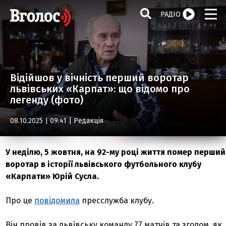
РАДІО
Відійшов у вічність перший воротар
львівських «Карпат»: що відомо про
легенду (фото)
08.10.2025 | 09:41 |
Редакція
У неділю, 5 жовтня, на 92-му році життя помер перший
воротар в історії львівського футбольного клубу
«Карпати» Юрій Сусла.
Про це
повідомила
пресслужба клубу.
Він провів за львівську команду 77 матчів та згодом, як