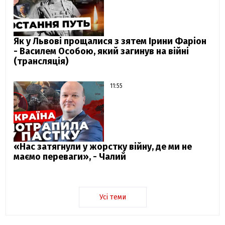
Як у Львові прощалися з зятем Ірини Фаріон
- Василем Особою, який загинув на війні
(трансляція)
11:55
«Нас затягнули у жорстку війну, де ми не
маємо переваги», - Чалий
Усі теми