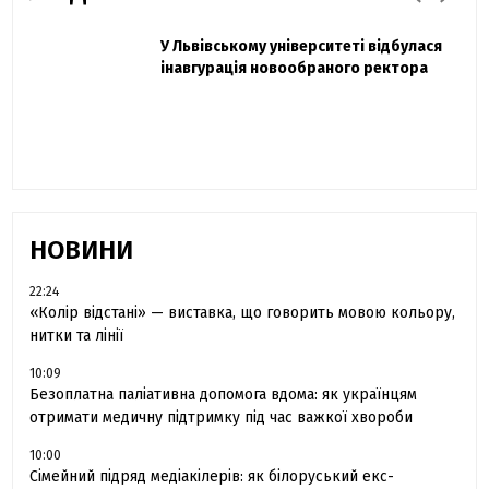
Захисник "Азовсталі" Діанов вдруге
У Львівському університеті відбулася
Павло Дак
одружився та показав фото з весілля
інавгурація новообраного ректора
«Час не лікує, лише притуплює біль»:
сестра загиблого під Бахмутом Воїна з
Буковини розповіла про брата
НОВИНИ
22:24
«Колір відстані» — виставка, що говорить мовою кольору,
нитки та лінії
10:09
Безоплатна паліативна допомога вдома: як українцям
отримати медичну підтримку під час важкої хвороби
10:00
Сімейний підряд медіакілерів: як білоруський екс-