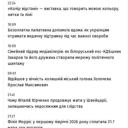
22:24
«Колір відстані» — виставка, що говорить мовою кольору,
нитки та лінії
10:09
Безоплатна паліативна допомога вдома: як українцям
отримати медичну підтримку під час важкої хвороби
10:00
Сімейний підряд медіакілерів: як білоруський екс-КДБшник
Захаров та його дружина створили мережу політичного
шантажу
09:01
Відійшов у вічність колишній міський голова Золочева
Ярослав Максимович
21:41
Чому Віталій Юрченко продовжує жити у Швейцарії,
залишаючись недосяжним для слідства
21:21
Філіп Морріс у першому півріччі 2026 року сплатила 31.7
млрд грн податків