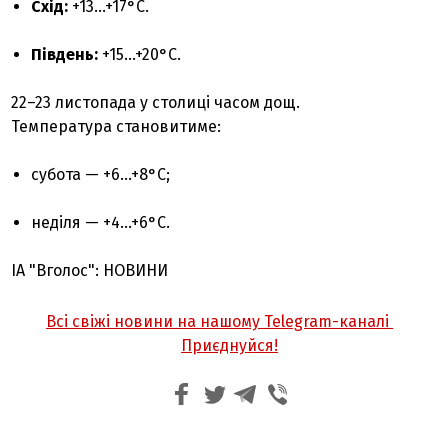
Схід:
+13…+17°C.
Південь:
+15…+20°C.
22–23 листопада у столиці часом дощ.
Температура становитиме:
субота — +6…+8°C;
неділя — +4…+6°C.
ІА "Вголос": НОВИНИ
Всі свіжі новини на нашому Telegram-каналі
Приєднуйся!