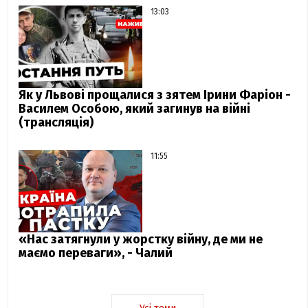
13:03
Як у Львові прощалися з зятем Ірини Фаріон -
Василем Особою, який загинув на війні
(трансляція)
11:55
«Нас затягнули у жорстку війну, де ми не
маємо переваги», - Чалий