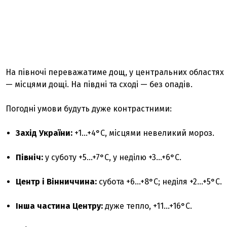
На півночі переважатиме дощ, у центральних областях
— місцями дощі. На півдні та сході — без опадів.
Погодні умови будуть дуже контрастними:
Захід України:
+1…+4°C, місцями невеликий мороз.
Північ:
у суботу +5…+7°C, у неділю +3…+6°C.
Центр і Вінниччина:
субота +6…+8°C; неділя +2…+5°C.
Інша частина Центру:
дуже тепло, +11…+16°C.