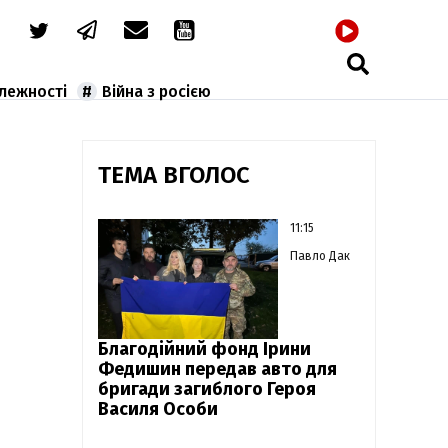
РАДІО
алежності
Війна з росією
ТЕМА ВГОЛОС
11:15
Павло Дак
Благодійний фонд Ірини
Федишин передав авто для
бригади загиблого Героя
Василя Особи