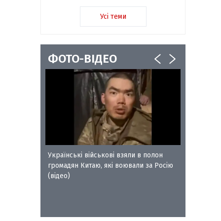
Усі теми
ФОТО-ВІДЕО
ворожого
Українські військові взяли в полон
Сокальс
громадян Китаю, які воювали за Росію
отримал
(відео)
Петра Л