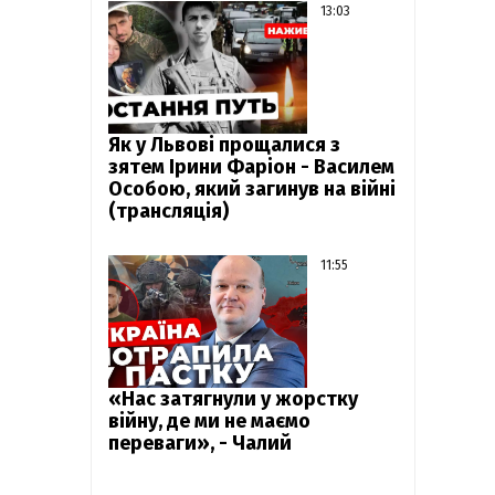
13:03
Як у Львові прощалися з
зятем Ірини Фаріон - Василем
Особою, який загинув на війні
(трансляція)
11:55
«Нас затягнули у жорстку
війну, де ми не маємо
переваги», - Чалий