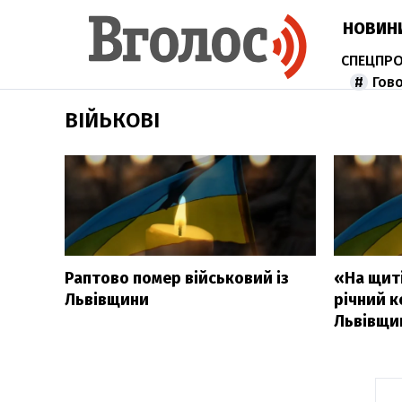
НОВИН
Гов
ВІЙЬКОВІ
Раптово помер військовий із
«На щит
Львівщини
річний к
Львівщи