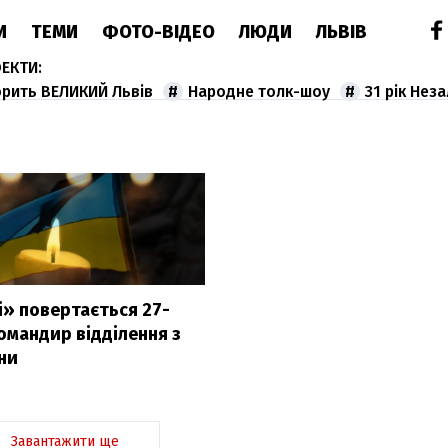
И
ТЕМИ
ФОТО-ВІДЕО
ЛЮДИ
ЛЬВІВ
орить ВЕЛИКИЙ Львів
Народне толк-шоу
31 рік Нез
і» повертається 27-
омандир відділення з
ни
Завантажити ще