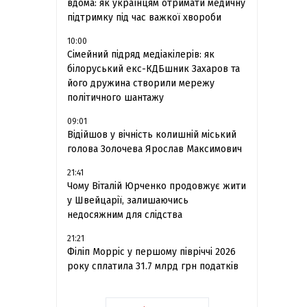
вдома: як українцям отримати медичну
підтримку під час важкої хвороби
10:00
Сімейний підряд медіакілерів: як
білоруський екс-КДБшник Захаров та
його дружина створили мережу
політичного шантажу
09:01
Відійшов у вічність колишній міський
голова Золочева Ярослав Максимович
21:41
Чому Віталій Юрченко продовжує жити
у Швейцарії, залишаючись
недосяжним для слідства
21:21
Філіп Морріс у першому півріччі 2026
року сплатила 31.7 млрд грн податків