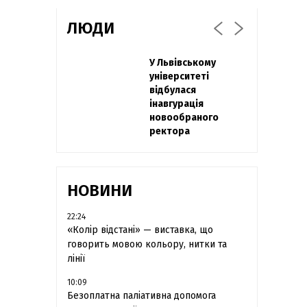
ЛЮДИ
Захисник
У Львівському
Павло Дак
"Азовсталі" Діанов
університеті
«Час не лікує, лише
вдруге одружився
відбулася
притуплює біль»:
та показав фото з
інавгурація
сестра загиблого
весілля
новообраного
під Бахмутом Воїна
ректора
з Буковини
розповіла про
брата
НОВИНИ
22:24
«Колір відстані» — виставка, що
говорить мовою кольору, нитки та
лінії
10:09
Безоплатна паліативна допомога