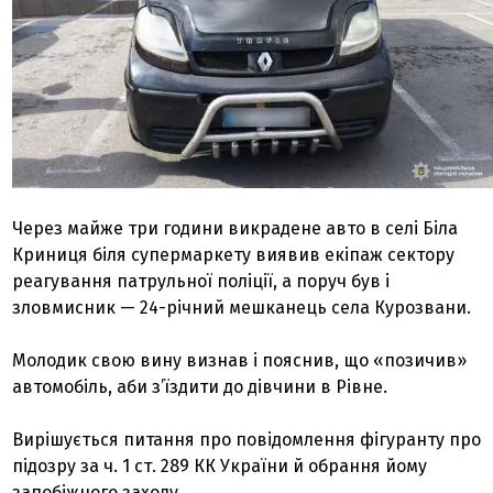
Через майже три години викрадене авто в селі Біла
Криниця біля супермаркету виявив екіпаж сектору
реагування патрульної поліції, а поруч був і
зловмисник — 24-річний мешканець села Курозвани.
Молодик свою вину визнав і пояснив, що «позичив»
автомобіль, аби з’їздити до дівчини в Рівне.
Вирішується питання про повідомлення фігуранту про
підозру за ч. 1 ст. 289 КК України й обрання йому
запобіжного заходу.