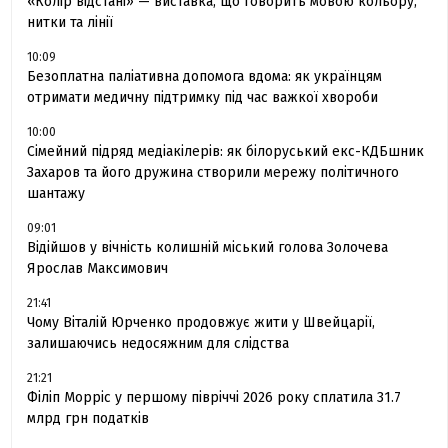
«Колір відстані» — виставка, що говорить мовою кольору,
нитки та лінії
10:09
Безоплатна паліативна допомога вдома: як українцям
отримати медичну підтримку під час важкої хвороби
10:00
Сімейний підряд медіакілерів: як білоруський екс-КДБшник
Захаров та його дружина створили мережу політичного
шантажу
09:01
Відійшов у вічність колишній міський голова Золочева
Ярослав Максимович
21:41
Чому Віталій Юрченко продовжує жити у Швейцарії,
залишаючись недосяжним для слідства
21:21
Філіп Морріс у першому півріччі 2026 року сплатила 31.7
млрд грн податків