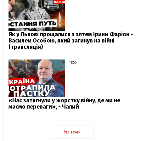
Як у Львові прощалися з зятем Ірини Фаріон -
Василем Особою, який загинув на війні
(трансляція)
11:55
«Нас затягнули у жорстку війну, де ми не
маємо переваги», - Чалий
Усі теми