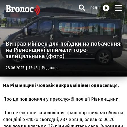
РАДІО
Викрав мінівен для поїздки на побачення:
на Рівненщині впіймали горе-
залицяльника (фото)
28.06.2025 | 17:48 |
Редакція
На Рівненщині чоловік викрав мінівен односельця.
Про це повідомили у пресслужбі поліції Рівненщини.
Про незаконне заволодіння транспортним засобом на
спецлінію «102» сьогодні, 28 червня, близько 06:20
повідомив власник, 37-річний житель села Курозвани.