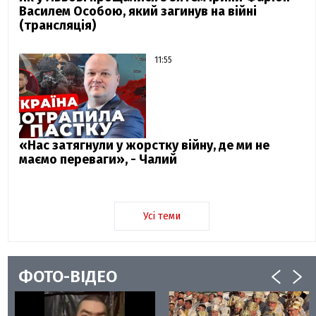
Василем Особою, який загинув на війні
(трансляція)
11:55
«Нас затягнули у жорстку війну, де ми не
маємо переваги», - Чалий
Усі теми
ФОТО-ВІДЕО