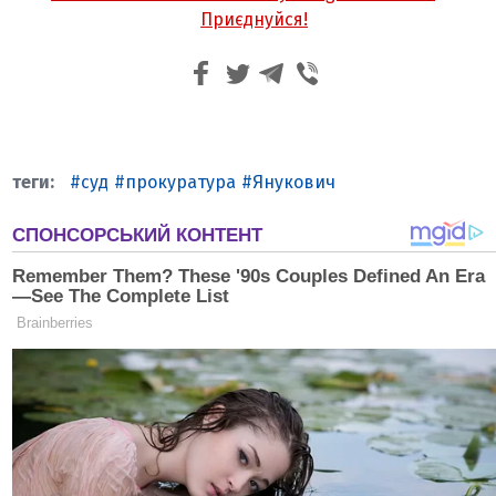
Приєднуйся!
суд
прокуратура
Янукович