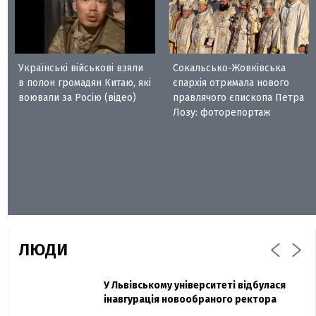
Українські військові взяли
Сокальсько-Жовківська
в полон громадян Китаю, які
єпархія отримала нового
воювали за Росію (відео)
правлячого єпископа Петра
Лозу: фоторепортаж
ЛЮДИ
Захисник "Азовсталі" Діанов вдруге
У Львівському університеті відбулася
Павло Дак
одружився та показав фото з весілля
інавгурація новообраного ректора
«Час не лікує, лише притуплює біль»: