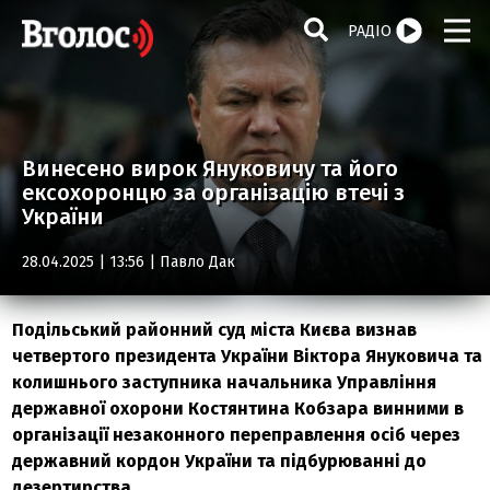
РАДІО
Винесено вирок Януковичу та його
ексохоронцю за організацію втечі з
України
28.04.2025 | 13:56 |
Павло Дак
Подільський районний суд міста Києва визнав
четвертого президента України Віктора Януковича та
колишнього заступника начальника Управління
державної охорони Костянтина Кобзара винними в
організації незаконного переправлення осіб через
державний кордон України та підбурюванні до
дезертирства.