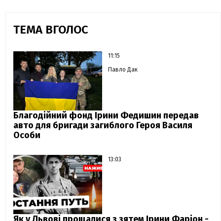
ТЕМА ВГОЛОС
11:15
Павло Дак
Благодійний фонд Ірини Федишин передав
авто для бригади загиблого Героя Василя
Особи
13:03
Як у Львові прощалися з зятем Ірини Фаріон -