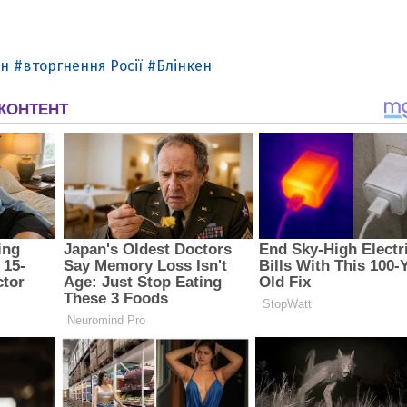
ін
вторгнення Росії
Блінкен