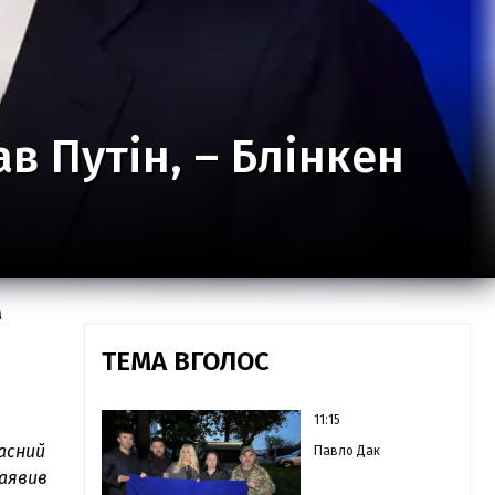
ав Путін, – Блінкен
а
ТЕМА ВГОЛОС
11:15
асний
Павло Дак
заявив