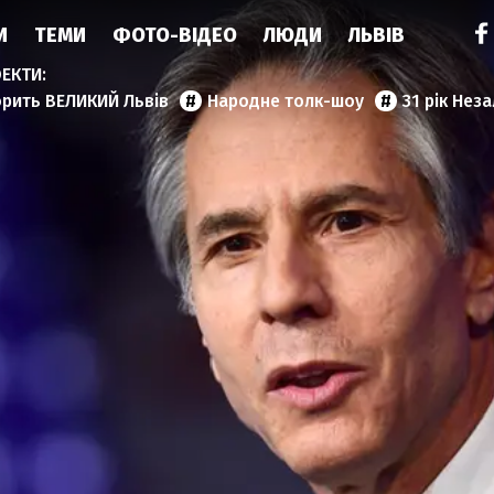
И
ТЕМИ
ФОТО-ВІДЕО
ЛЮДИ
ЛЬВІВ
орить ВЕЛИКИЙ Львів
Народне толк-шоу
31 рік Нез