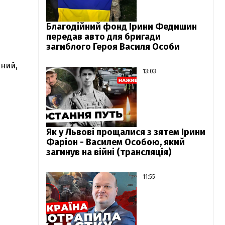
Благодійний фонд Ірини Федишин
передав авто для бригади
загиблого Героя Василя Особи
ений,
13:03
Як у Львові прощалися з зятем Ірини
Фаріон - Василем Особою, який
загинув на війні (трансляція)
11:55