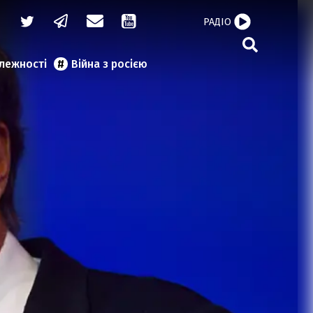
РАДІО
алежності
Війна з росією