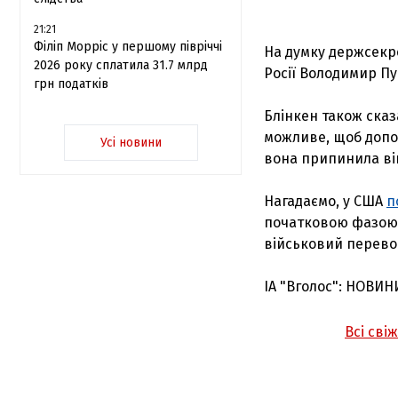
21:21
Філіп Морріс у першому півріччі
На думку держсекре
2026 року сплатила 31.7 млрд
Росії Володимир Пу
грн податків
Блінкен також ска
можливе, щоб допом
Усі новини
вона припинила ві
Нагадаємо, у США
п
початковою фазою 
військовий перевор
ІА "Вголос": НОВИН
Всі сві