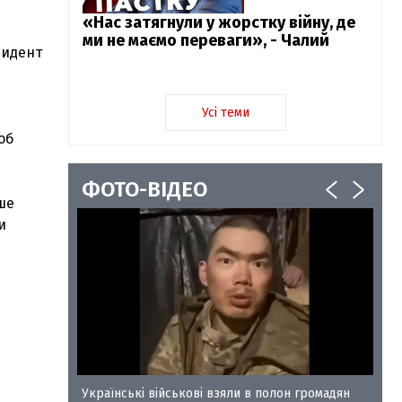
«Нас затягнули у жорстку війну, де
ми не маємо переваги», - Чалий
зидент
Усі теми
об
ФОТО-ВІДЕО
ише
и
у-35
Українські військові взяли в полон громадян