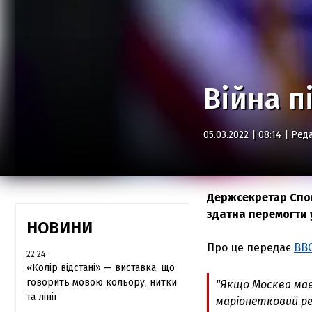
Війна п
05.03.2022 | 08:14 |
Реда
Держсекретар Спол
здатна перемогти у
НОВИНИ
Про це передає
ВВ
22:24
«Колір відстані» — виставка, що
говорить мовою кольору, нитки
"
Якщо Москва має
та лінії
маріонетковий реж