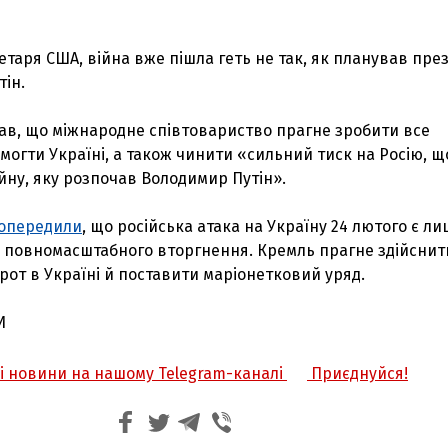
таря США, війна вже пішла геть не так, як планував пре
тін.
зав, що міжнародне співтовариство прагне зробити все
огти Україні, а також чинити «сильний тиск на Росію, щ
йну, яку розпочав Володимир Путін».
опередили
, що російська атака на Україну 24 лютого є л
повномасштабного вторгнення. Кремль прагне здійснит
от в Україні й поставити маріонетковий уряд.
И
жі новини на нашому Telegram-каналі
Приєднуйся!
З'явилося відео знищеного ворожого С