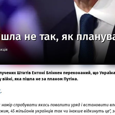
ішла не так, як планув
кція
учених Штатів Ентоні Блінкен переконаний, що Україн
 війні, яка пішла не за планом Путіна.
С
.
 намір спробувати якось повалити уряд і встановити вл
им, 45 мільйонів українців так чи інакше відкинуть це
", 