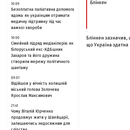
Блінкен
10:09
Безоплатна паліативна допомога
вдома: як українцям отримати
медичну підтримку під час
важкої хвороби
Блінкен зазначив, 
10:00
Сімейний підряд медіакілерів: як
що Україна здатна
білоруський екс-КДБшник
Захаров та його дружина
створили мережу політичного
шантажу
09:01
Відійшов у вічність колишній
міський голова Золочева
Ярослав Максимович
21:41
Чому Віталій Юрченко
продовжує жити у Швейцарії,
залишаючись недосяжним для
слідства