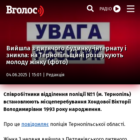
РАДІО
Вийшла з дитячого будинку-інтернату і
зникла: на Тернопільщині розшукують
молоду жінку (фото)
04.06.2025 | 15:01 |
Редакція
Співробітники відділення поліції №1 (м. Тернопіль)
встановлюють місцеперебування Хондової Вікторії
Володимирівни 1993 року народження.
Про це
повідомляє
поліція Тернопільської області.
Жінка 3 червня вийшла з Петриківського дитячого