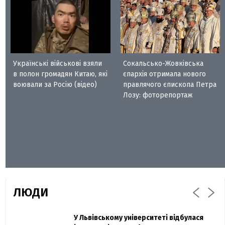
Українські військові взяли
Сокальсько-Жовківська
в полон громадян Китаю, які
єпархія отримала нового
воювали за Росію (відео)
правлячого єпископа Петра
Лозу: фоторепортаж
ЛЮДИ
Захисник "Азовсталі" Діанов вдруге
У Львівському університеті відбулася
Павло Дак