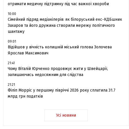
отримати медичну підтримку під час важкої хвороби
10:00
Сімейний підряд медіакілерів: як білоруський екс-КДБшник
Захаров та його дружина створили мережу політичного
шантажу
09:01
Відійшов у вічність колишній міський голова Золочева
Ярослав Максимович
21:41
Чому Віталій Юрченко продовжує жити у Швейцарії,
залишаючись недосяжним для слідства
21:21
Філіп Морріс у першому півріччі 2026 року сплатила 31.7
млрд грн податків
Усі новини