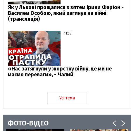
Як у Львові прощалися з зятем Ірини Фаріон -
Василем Особою, який загинув на війні
(трансляція)
11:55
«Нас затягнули у жорстку війну, де ми не
маємо переваги», - Чалий
Усі теми
ФОТО-ВІДЕО