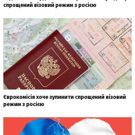
спрощений візовий режим з росією
Єврокомісія хоче зупинити спрощений візовий
режим з росією