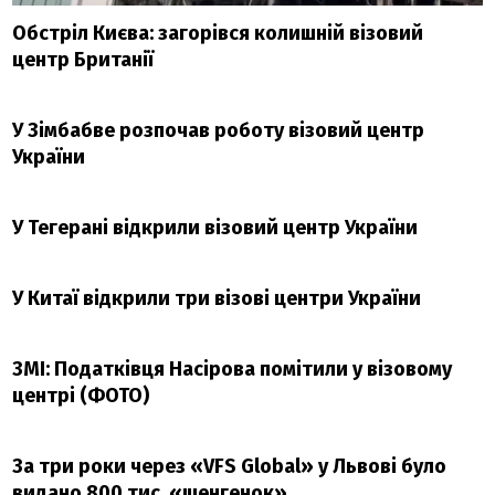
Обстріл Києва: загорівся колишній візовий
центр Британії
У Зімбабве розпочав роботу візовий центр
України
У Тегерані відкрили візовий центр України
У Китаї відкрили три візові центри України
ЗМІ: Податківця Насірова помітили у візовому
центрі (ФОТО)
За три роки через «VFS Global» у Львові було
видано 800 тис. «шенгенок»