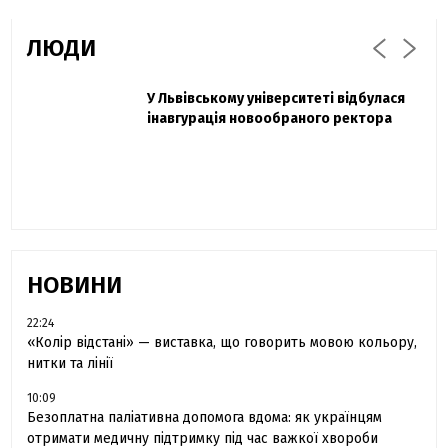
ЛЮДИ
Захисник "Азовсталі" Діанов вдруге
У Львівському університеті відбулася
Павло Дак
одружився та показав фото з весілля
інавгурація новообраного ректора
«Час не лікує, лише притуплює біль»:
сестра загиблого під Бахмутом Воїна з
Буковини розповіла про брата
НОВИНИ
22:24
«Колір відстані» — виставка, що говорить мовою кольору,
нитки та лінії
10:09
Безоплатна паліативна допомога вдома: як українцям
отримати медичну підтримку під час важкої хвороби