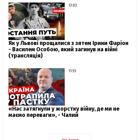
13:03
Як у Львові прощалися з зятем Ірини Фаріон
- Василем Особою, який загинув на війні
(трансляція)
11:55
«Нас затягнули у жорстку війну, де ми не
маємо переваги», - Чалий