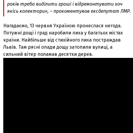
років треба виділити гроші і відремонтувати хоч
якісь колектори», – прокоментував ексдепутат ЛМР.
Нагадаємо, 13 червня Україною пронеслася негода.
Потужні дощі і град наробили лиха у багатьох містах
країни. Найбільше від стихійного лиха постраждав
Львів. Там рясні опади дощу затопили вулиці, а
сильний вітер поламав десятки дерев.