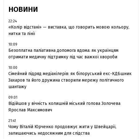
НОВИНИ
22:24
«Колір відстані» — виставка, що говорить мовою кольору,
нитки та лінії
10:09
Безоплатна паліативна допомога вдома: як українцям
отримати медичну підтримку під час важкої хвороби
10:00
Сімейний підряд медіакілерів: як білоруський екс-КДБшник
Захаров та його дружина створили мережу політичного
шантажу
09:01
Відійшов у вічність колишній міський голова Золочева
Ярослав Максимович
21:41
Чому Віталій Юрченко продовжує жити у Швейцарії,
залишаючись недосяжним для слідства