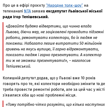
Про це в ефірі проєкту
“Народне толк-шоу”
на
телеканалі
NTA
заявив
ексдепутат Львівської міської
ради Ігор Телішевський.
«Давайте будемо відвертими, що чинна влада
Львова, діючи мер, не зацікавлені проводити підземні
роботи, ремонтувати колектори, бо їх людям не
покажеш. Набагато легше витратити 50 мільйонів
гривень на якусь вулицю, її гарно відремонтувати,
показати людям і гарно презентувати. А колектор
ти ж не зможеш презентувати!», – наголосив
Телішевський.
Колишній депутат додав, що у Львові вже 10 років
говорять про те, які колектори необхідно змінити та де
треба провести ремонтні роботи, але за цей час у місті
з’явилися хіба що нові проблемні місця.
«Тому потрібно чітко розуміти, що кілька наступних