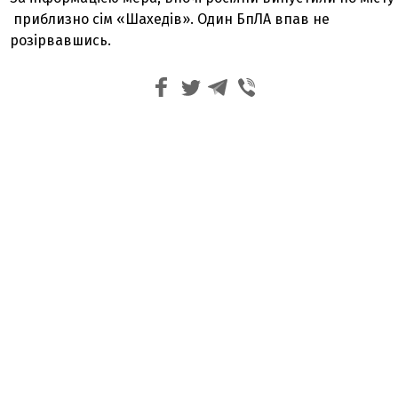
приблизно сім «Шахедів». Один БпЛА впав не
розірвавшись.