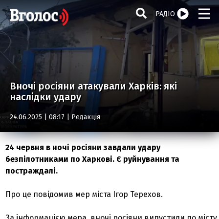
РАДІО
Вночі росіяни атакували Харків: які
наслідки удару
24.06.2025 | 08:17 |
Редакція
24 червня в ночі росіяни завдали удару
безпілотниками по Харкові. Є руйнування та
постраждалі.
Про це повідомив мер міста Ігор Терехов.
За інформацією мера, вночі росіяни випустили по місту