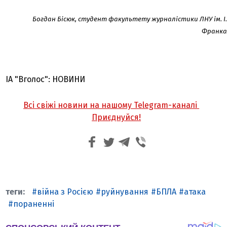
Богдан Бісюк, студент факультету журналістики ЛНУ ім. І.
Франка
ІА "Вголос": НОВИНИ
Всі свіжі новини на нашому Telegram-каналі
Приєднуйся!
війна з Росією
руйнування
БПЛА
атака
пораненні