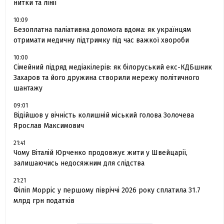
нитки та лінії
10:09
Безоплатна паліативна допомога вдома: як українцям
отримати медичну підтримку під час важкої хвороби
10:00
Сімейний підряд медіакілерів: як білоруський екс-КДБшник
Захаров та його дружина створили мережу політичного
шантажу
09:01
Відійшов у вічність колишній міський голова Золочева
Ярослав Максимович
21:41
Чому Віталій Юрченко продовжує жити у Швейцарії,
залишаючись недосяжним для слідства
21:21
Філіп Морріс у першому півріччі 2026 року сплатила 31.7
млрд грн податків