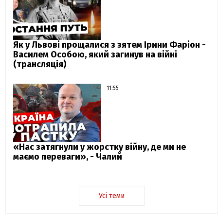
Як у Львові прощалися з зятем Ірини Фаріон -
Василем Особою, який загинув на війні
(трансляція)
11:55
«Нас затягнули у жорстку війну, де ми не
маємо переваги», - Чалий
Усі теми