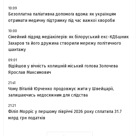
10:09
Безоплатна паліативна допомога вдома: як українцям
отримати медичну підтримку під час важкої хвороби
10:00
Сімейний підряд медіакілерів: як білоруський екс-КДБшник
Захаров та його дружина створили мережу політичного
шантажу
09:01
Відійшов у вічність колишній міський голова Золочева
Ярослав Максимович
21:41
Чому Віталій Юрченко продовжує жити у Швейцарії,
залишаючись недосяжним для слідства
21:21
Філіп Морріс у першому півріччі 2026 року сплатила 31.7
млрд грн податків