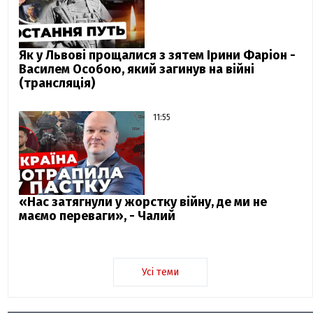
Як у Львові прощалися з зятем Ірини Фаріон -
Василем Особою, який загинув на війні
(трансляція)
11:55
«Нас затягнули у жорстку війну, де ми не
маємо переваги», - Чалий
Усі теми