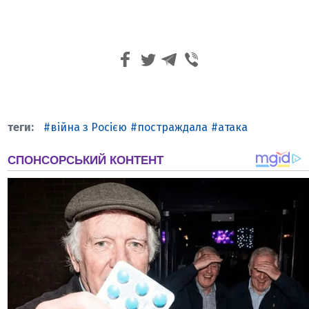
війна з Росією
постраждала
атака