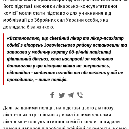
його підставі висновки лікарсько-консультативної
комісії могли стати підставою для уникнення від
мобілізації до Збройних сил України особи, яка
доглядала б за жінкою.
«Встановлено, що сімейний лікар та лікар-психіатр
однієї з лікарень Золочівського району встановили та
записали у медичну картку 88-річній пацієнтці
фіктивний діагноз, хоча насправді за медичною
допомогою у цю лікарню жінка не зверталась,
відповідно - медичних оглядів та обстежень у ній не
проходила», – пише поліція.
Далі, за даними поліції, на підставі цього діагнозу,
лікар-психіатр спільно з двома іншими членами
лікарсько-консультативної комісії склали та видали
знаючи наперед підроблені офіційні документи, а саме