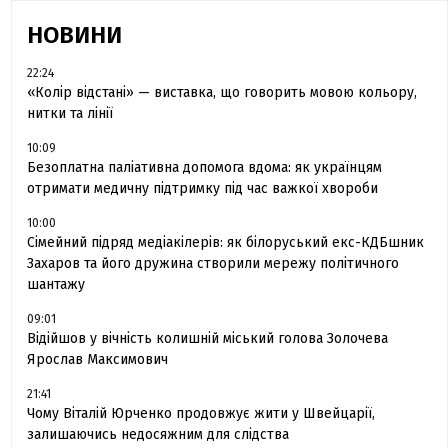
НОВИНИ
22:24
«Колір відстані» — виставка, що говорить мовою кольору,
нитки та лінії
10:09
Безоплатна паліативна допомога вдома: як українцям
отримати медичну підтримку під час важкої хвороби
10:00
Сімейний підряд медіакілерів: як білоруський екс-КДБшник
Захаров та його дружина створили мережу політичного
шантажу
09:01
Відійшов у вічність колишній міський голова Золочева
Ярослав Максимович
21:41
Чому Віталій Юрченко продовжує жити у Швейцарії,
залишаючись недосяжним для слідства