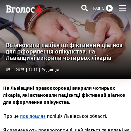
РАДІО
Встановили пацієнтці фіктивний діагноз
для оформлення опікунства: на
Львівщині викрили чотирьох лікарів
05.11.2025 | 14:11 |
Редакція
На Львівщині правоохоронці викрили чотирьох
лікарів, які встановили пацієнтці фіктивний діагноз
для оформлення опікунства.
Про це
повідомляє
поліція Львівської області.
Як зазначають правоохоронці, цей діагноз та видані на