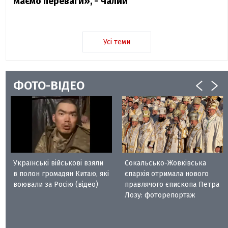
маємо переваги», - Чалий
Усі теми
ФОТО-ВІДЕО
Українські військові взяли
Сокальсько-Жовківська
в полон громадян Китаю, які
єпархія отримала нового
воювали за Росію (відео)
правлячого єпископа Петра
Лозу: фоторепортаж