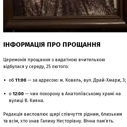
ІНФОРМАЦІЯ ПРО ПРОЩАННЯ
Церемонія прощання з видатною вчителькою
відбулася у середу, 25 лютого:
об
11:00
— за адресою: м. Ковель, вул. Драй-Хмари, 3;
о
12:00
— чин похорону в Анатоліївському храмі на
вулиці В. Кияна.
Редакція висловлює щирі співчуття рідним, близьким
та всім, хто знав Галину Несторівну. Вічна пам’ять.