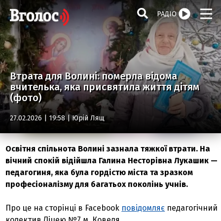
РАДІО
Втрата для Волині: померла відома
вчителька, яка присвятила життя дітям
(фото)
27.02.2026 | 19:58 |
Юрій Лящ
Освітня спільнота Волині зазнала тяжкої втрати. На
вічний спокій відійшла Галина Несторівна Лукашик —
педагогиня, яка була гордістю міста та зразком
професіоналізму для багатьох поколінь учнів.
Про це на сторінці в Facebook
повідомляє
педагогічний
колектив Ліцею №7 м. Ковеля.