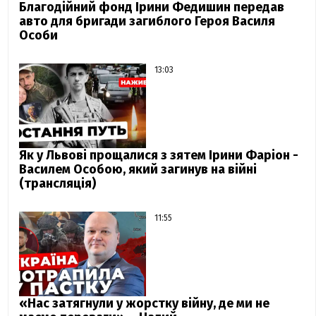
Благодійний фонд Ірини Федишин передав
авто для бригади загиблого Героя Василя
Особи
13:03
Як у Львові прощалися з зятем Ірини Фаріон -
Василем Особою, який загинув на війні
(трансляція)
11:55
«Нас затягнули у жорстку війну, де ми не