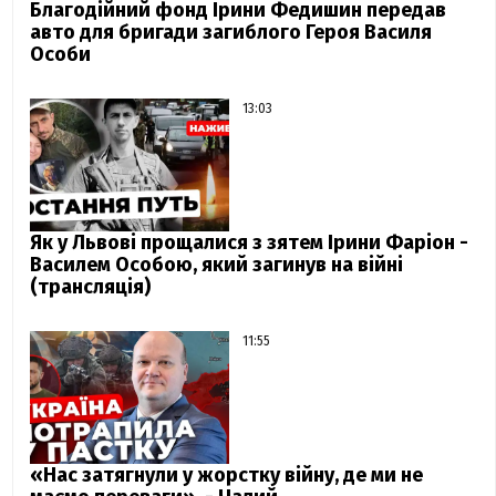
Благодійний фонд Ірини Федишин передав
авто для бригади загиблого Героя Василя
Особи
13:03
Як у Львові прощалися з зятем Ірини Фаріон -
Василем Особою, який загинув на війні
(трансляція)
11:55
«Нас затягнули у жорстку війну, де ми не