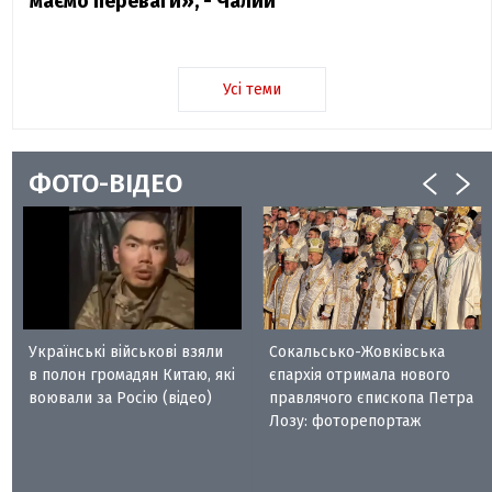
маємо переваги», - Чалий
Усі теми
ФОТО-ВІДЕО
Українські військові взяли
Сокальсько-Жовківська
в полон громадян Китаю, які
єпархія отримала нового
воювали за Росію (відео)
правлячого єпископа Петра
Лозу: фоторепортаж