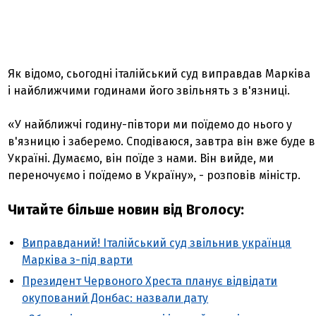
Як відомо, сьогодні італійський суд виправдав Марківа
і найближчими годинами його звільнять з в'язниці.
«У найближчі годину-півтори ми поїдемо до нього у
в'язницю і заберемо. Сподіваюся, завтра він вже буде в
Україні. Думаємо, він поїде з нами. Він вийде, ми
переночуємо і поїдемо в Україну», - розповів міністр.
Читайте більше новин від
Вголосу
:
Виправданий! Італійський суд звільнив українця
Марківа з-під варти
Президент Червоного Хреста планує відвідати
окупований Донбас: назвали дату