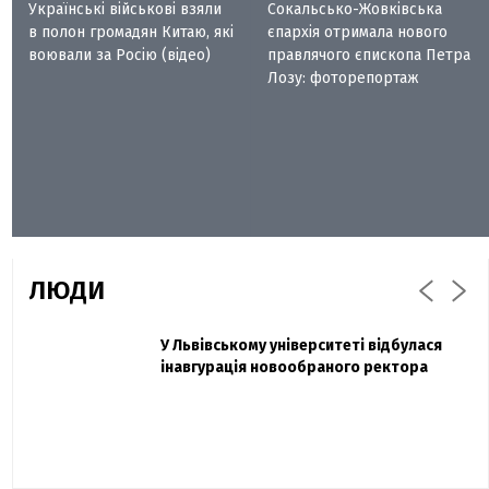
Українські військові взяли
Сокальсько-Жовківська
в полон громадян Китаю, які
єпархія отримала нового
воювали за Росію (відео)
правлячого єпископа Петра
Лозу: фоторепортаж
ЛЮДИ
Захисник "Азовсталі" Діанов вдруге
У Львівському університеті відбулася
Павло Дак
одружився та показав фото з весілля
інавгурація новообраного ректора
«Час не лікує, лише притуплює біль»:
сестра загиблого під Бахмутом Воїна з
Буковини розповіла про брата