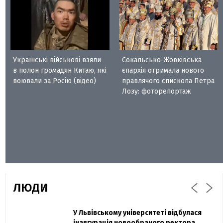
Українські військові взяли
Сокальсько-Жовківська
в полон громадян Китаю, які
єпархія отримала нового
воювали за Росію (відео)
правлячого єпископа Петра
Лозу: фоторепортаж
ЛЮДИ
Захисник "Азовсталі" Діанов вдруге
У Львівському університеті відбулася
Павло Дак
одружився та показав фото з весілля
інавгурація новообраного ректора