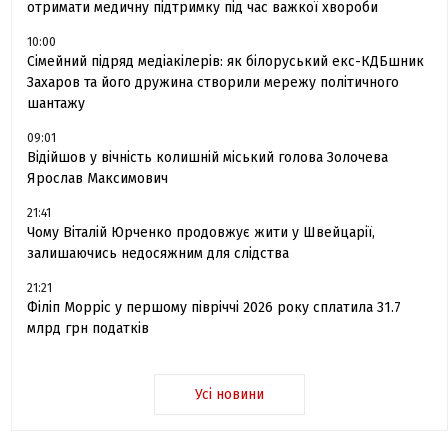
отримати медичну підтримку під час важкої хвороби
10:00
Сімейний підряд медіакілерів: як білоруський екс-КДБшник
Захаров та його дружина створили мережу політичного
шантажу
09:01
Відійшов у вічність колишній міський голова Золочева
Ярослав Максимович
21:41
Чому Віталій Юрченко продовжує жити у Швейцарії,
залишаючись недосяжним для слідства
21:21
Філіп Морріс у першому півріччі 2026 року сплатила 31.7
млрд грн податків
Усі новини