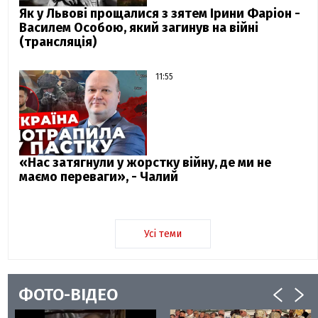
Як у Львові прощалися з зятем Ірини Фаріон -
Василем Особою, який загинув на війні
(трансляція)
11:55
«Нас затягнули у жорстку війну, де ми не
маємо переваги», - Чалий
Усі теми
ФОТО-ВІДЕО