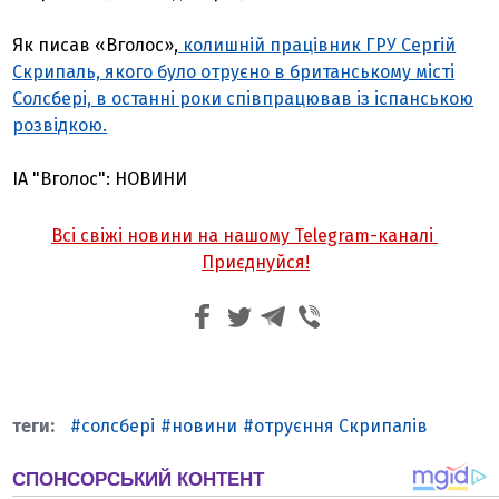
Як писав «Вголос»,
колишній працівник ГРУ Сергій
Скрипаль, якого було отруєно в британському місті
Солсбері, в останні роки співпрацював із іспанською
розвідкою.
ІА "Вголос": НОВИНИ
Всі свіжі новини на нашому Telegram-каналі
Приєднуйся!
солсбері
новини
отруєння Скрипалів